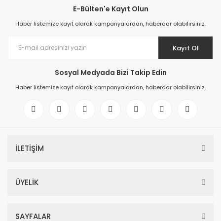
Ray Klemensler
E-Bülten'e Kayıt Olun
Cihazları
 Klipsler
aklı Panolar
Led Tube
TV - TEL- SAT Prizleri
Yangın Koruma Röleleri
Sirius Serisi
Otomat Kutuları
Haber listemize kayıt olarak kampanyalardan, haberdar olabilirsiniz.
Buat Klemensleri
korlar
ğıtım Kutuları ve
Sinek Cihazları
Pcb Röleler
Termik Şalterler
Sinyal Lambaları
Kayıt Ol
arı
Dağıtım Üniteleri
Sosyal Medyada Bizi Takip Edin
latmalar
Spot Rayları
Röle Soketleri
Yardımcı Kontaktör ve Blok
Termokuplar
Haber listemize kayıt olarak kampanyalardan, haberdar olabilirsiniz.
Isıya Dayanıklı Klemensler
Spotlar
Sıvı Seviye Röleleri
İzole Bantlar
Yüksükler
İLETİŞİM
ÜYELİK
SAYFALAR