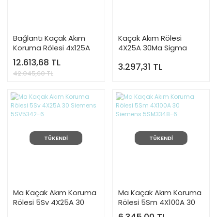
Bağlantı Kaçak Akım
Kaçak Akım Rölesi
Koruma Rölesi 4x125A
4X25A 30Ma Sigma
400V 300mA Siemens
SHM4025030
12.613,68 TL
3.297,31 TL
5SV4645-0
42.045,60 TL
TÜKENDİ
TÜKENDİ
Ma Kaçak Akım Koruma
Ma Kaçak Akım Koruma
Rölesi 5Sv 4X25A 30
Rölesi 5Sm 4X100A 30
Siemens 5SV5342-6
Siemens 5SM3348-6
6.345,00 TL