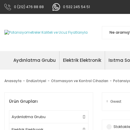
0 (212) 476 88 88
0 532 245 54 51
Aydınlatma Grubu
Elektrik Elektronik
Isıtma S
Anasayfa
Endüstriyel
Otomasyon ve Kontrol Cihazları
Potansiy
Ürün Grupları
Gwest
Aydınlatma Grubu
Stoktakile
Elektrik Elektronik