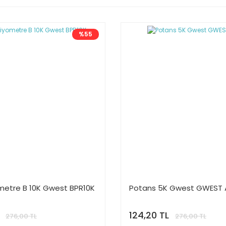
%55
metre B 10K Gwest BPR10K
Potans 5K Gwest GWEST 
124,20 TL
276,00 TL
276,00 TL