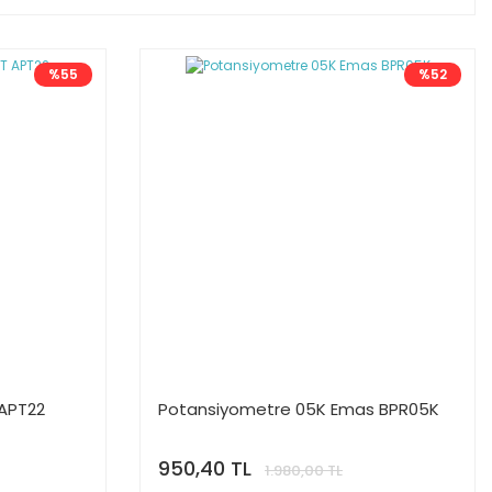
%55
%52
APT22
Potansiyometre 05K Emas BPR05K
950,40 TL
1.980,00 TL