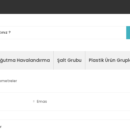
oğutma Havalandırma
Şalt Grubu
Plastik Ürün Grupl
ometreler
Emas
r