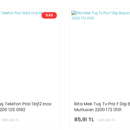
%65
ş Telefon Prizi 1Xrj12 Inox
Rita Mek Tuş Tv Priz F Dişi
200 125 0182
Mutlusan 2200 172 0101
85,91 TL
365,46 TL
245,46 TL