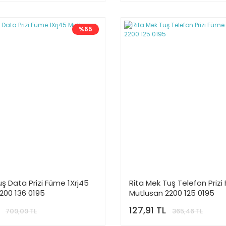
%65
uş Data Prizi Füme 1Xrj45
Rita Mek Tuş Telefon Prizi 
200 136 0195
Mutlusan 2200 125 0195
127,91 TL
709,09 TL
365,46 TL