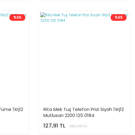
%65
%65
Füme 1Xrj12
Rita Mek Tuş Telefon Prizi Siyah 1Xrj12
Mutlusan 2200 125 0184
127,91 TL
365,46 TL