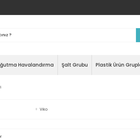
oğutma Havalandırma
Şalt Grubu
Plastik Ürün Grupl
i
Viko
r