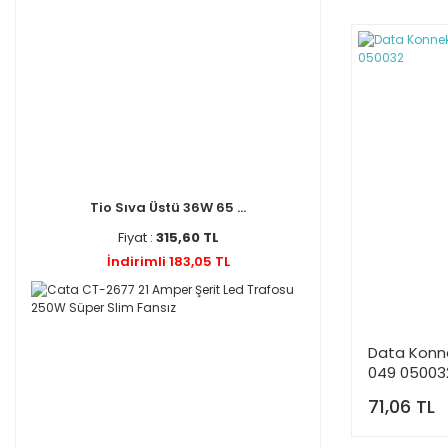
Tio Sıva Üstü 36W 65 ...
Fiyat :
315,60 TL
İndirimli 183,05 TL
Data Konn
049 05003
71,06 TL