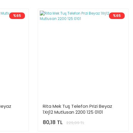
%65
%65
 Beyaz
Rita Mek Tuş Telefon Prizi Beyaz
1Xrj12 Mutlusan 2200 125 0101
80,18 TL
229,09 TL