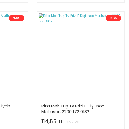
%65
%65
 Siyah
Rita Mek Tuş Tv Prizi F Dişi Inox
Mutlusan 2200 172 0182
114,55 TL
327,28 TL