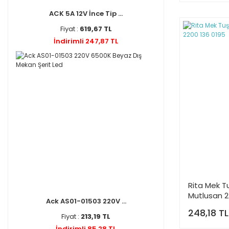
ACK 5A 12V İnce Tip ...
Fiyat :
619,67 TL
İndirimli 247,87 TL
Rita Mek T
Mutlusan 2
Ack AS01-01503 220V ...
248,18 TL
Fiyat :
213,19 TL
İndirimli 85,28 TL