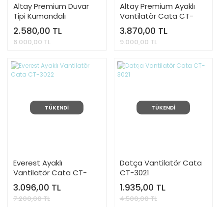
Altay Premium Duvar
Altay Premium Ayaklı
Tipi Kumandalı
Vantilatör Cata CT-
Vantilatör Cata CT-
3023
2.580,00 TL
3.870,00 TL
3024
6.000,00 TL
9.000,00 TL
TÜKENDİ
TÜKENDİ
Everest Ayaklı
Datça Vantilatör Cata
Vantilatör Cata CT-
CT-3021
3022
3.096,00 TL
1.935,00 TL
7.200,00 TL
4.500,00 TL