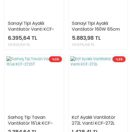
Sanayi Tipi Ayaklı
Sanayi Tipi Ayaklı
Vantilatör Vanti KCF-
Vantilatör 160W 65cm
292
Vanti KCF-291 AYAKLI
6.395,64 TL
5.883,98 TL
14.212,54 TL
13.075,52 TL
%55
%55
Sarhoş Tip Tavan
Kcf Ayaklı Vantilatör
Vantilatör 16'Lık KCF-
272L Vanti KCF-272L
272ST
2.384,64 TL
1.428,41 TL