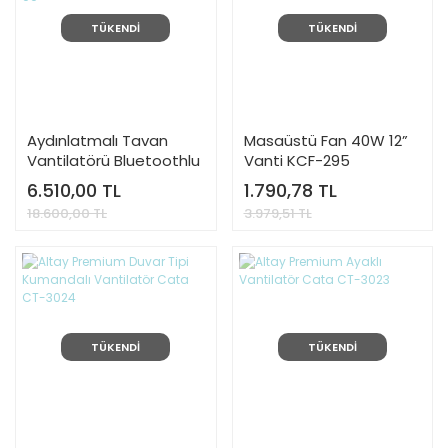
TÜKENDİ
TÜKENDİ
Aydınlatmalı Tavan
Masaüstü Fan 40W 12”
Vantilatörü Bluetoothlu
Vanti KCF-295
Mutlusan 001 038
6.510,00 TL
1.790,78 TL
300100 00 00
18.600,00 TL
3.979,51 TL
TÜKENDİ
TÜKENDİ