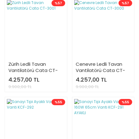
%57
%57
Zürih Ledli Tavan
Cenevre Ledli Tavan
Vantilatörü Cata CT-
Vantilatörü Cata CT-
3001
3000
4.257,00 TL
4.257,00 TL
9.900,00 TL
9.900,00 TL
%55
%55