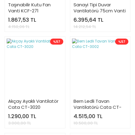
Taşınabilir Kutu Fan
Sanayi Tipi Duvar
Vanti KCF-271
Vantilatörü 75cm Vanti
KCF-292D
1.867,53 TL
6.395,64 TL
4.150,06 TL
14.212,54 TL
%57
%57
Akçay Ayaklı Vantilatör
Bern Ledli Tavan
Cata CT-3020
Vantilatörü Cata CT-
3002
1.290,00 TL
4.515,00 TL
3.000,00 TL
10.500,00 TL