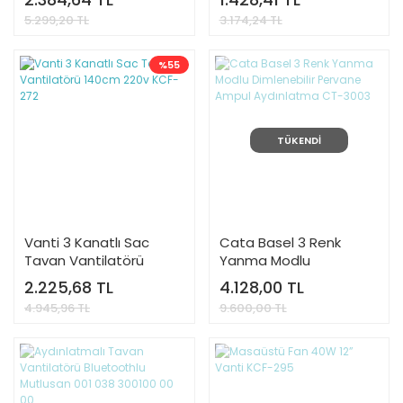
5.299,20 TL
3.174,24 TL
%55
TÜKENDİ
Vanti 3 Kanatlı Sac
Cata Basel 3 Renk
Tavan Vantilatörü
Yanma Modlu
140cm 220v KCF-272
Dimlenebilir Pervane
2.225,68 TL
4.128,00 TL
Ampul Aydınlatma CT-
4.945,96 TL
9.600,00 TL
3003