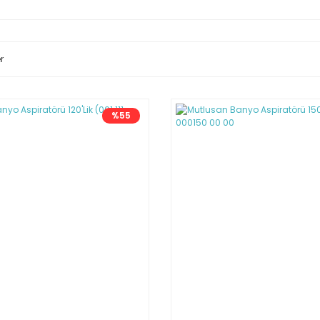
r
%55