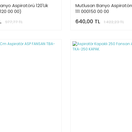
anyo Aspiratörü 120'Lik
Mutlusan Banyo Aspiratörü 
0120 00 00)
111 000150 00 00
L
640,00 TL
977,77 TL
1.422,23 TL