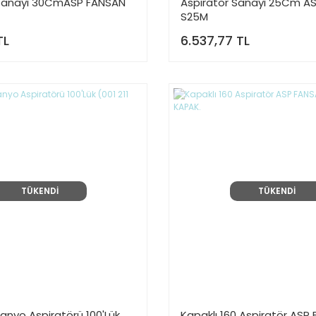
 Sanayi 30CmASP FANSAN
Aspiratör Sanayi 25Cm A
S25M
TL
6.537,77 TL
TÜKENDİ
TÜKENDİ
anyo Aspiratörü 100'Lük
Kapaklı 160 Aspiratör ASP