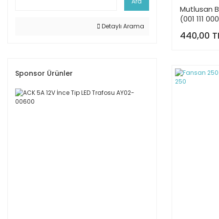
Ara
Mutlusan B
(001 111 00
Detaylı Arama
440,00 T
Sponsor Ürünler