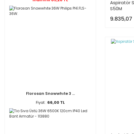
Aspiratör
S50M
9.835,07
Florosan Snowwhıte 3 ...
Fiyat :
66,00 TL