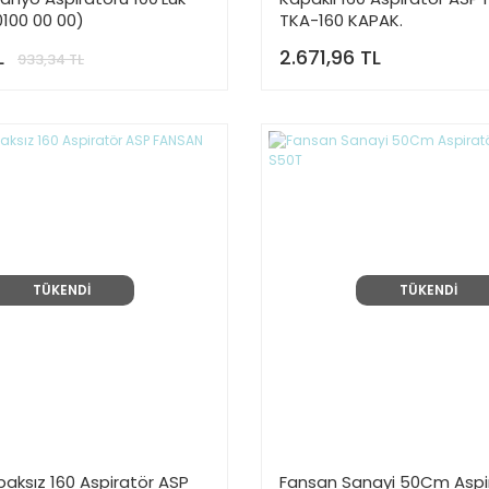
0100 00 00)
TKA-160 KAPAK.
L
2.671,96 TL
933,34 TL
TÜKENDİ
TÜKENDİ
aksız 160 Aspiratör ASP
Fansan Sanayi 50Cm Aspi