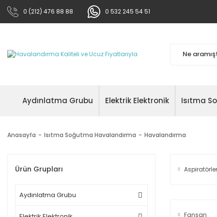
0 (212) 476 88 88
0 532 245 54 51
Aydınlatma Grubu
Elektrik Elektronik
Isıtma S
Anasayfa
Isıtma Soğutma Havalandırma
Havalandırma
Ürün Grupları
Aspiratörle
Aydınlatma Grubu
Fansan
Elektrik Elektronik