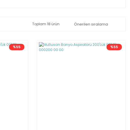
Toplam 18 ürün
%55
%55