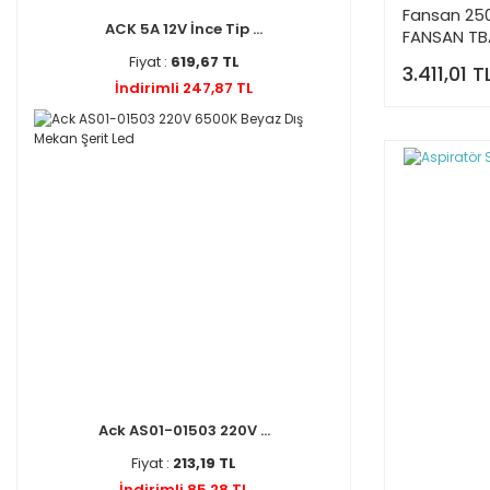
Fansan 25
ACK 5A 12V İnce Tip ...
FANSAN TB
Fiyat :
619,67 TL
3.411,01 T
İndirimli 247,87 TL
Ack AS01-01503 220V ...
Fiyat :
213,19 TL
İndirimli 85,28 TL