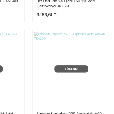
SP FANSAN
Brz End.Fan 24 Q220X60 220Vac
Çetinkaya BRZ 24
3.183,61 TL
TÜKENDİ
 FANSAN
Fansan Kapaksız 200 Aspiratör ASP