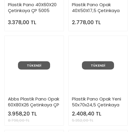
Plastik Pano 40X60X20
Plastik Pano Opak
Çetinkaya ÇP 5005
40X50X17,5 Çetinkaya
ÇP 5004
3.378,00 TL
2.778,00 TL
TÜKENDİ
TÜKENDİ
Abbs Plastik Pano Opak
Plastik Pano Opak Yeni
60X80X26 Çetinkaya ÇP
50x70x24,5 Çetinkaya
5009
ÇP 5006 Y
3.958,20 TL
2.408,40 TL
8.796,00 TL
5.352,00 TL