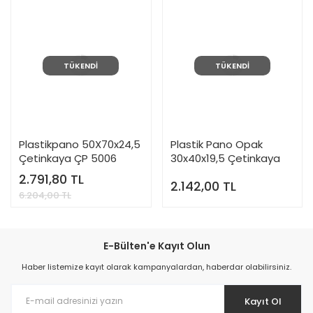
TÜKENDİ
TÜKENDİ
Plastikpano 50X70x24,5
Plastik Pano Opak
Çetinkaya ÇP 5006
30x40x19,5 Çetinkaya
ÇP 5003 D
2.791,80 TL
2.142,00 TL
6.204,00 TL
E-Bülten'e Kayıt Olun
Haber listemize kayıt olarak kampanyalardan, haberdar olabilirsiniz.
Kayıt Ol