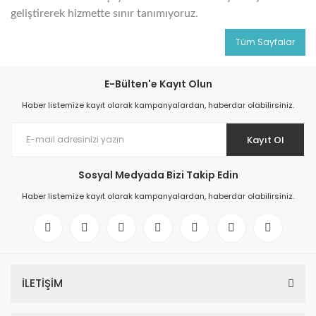
Ray Klemensler
geliştirerek hizmette sınır tanımıyoruz.
Cihazları
 Klipsler
aklı Panolar
Led Tube
TV - TEL- SAT Prizleri
Yangın Koruma Röleleri
Sirius Serisi
Otomat Kutuları
Tüm Sayfalar
Buat Klemensleri
korlar
ğıtım Kutuları ve
Sinek Cihazları
Pcb Röleler
Termik Şalterler
Sinyal Lambaları
arı
E-Bülten'e Kayıt Olun
Dağıtım Üniteleri
Haber listemize kayıt olarak kampanyalardan, haberdar olabilirsiniz.
latmalar
Spot Rayları
Röle Soketleri
Yardımcı Kontaktör ve Blok
Termokuplar
Isıya Dayanıklı Klemensler
Kayıt Ol
Spotlar
Sıvı Seviye Röleleri
İzole Bantlar
Sosyal Medyada Bizi Takip Edin
Haber listemize kayıt olarak kampanyalardan, haberdar olabilirsiniz.
Yüksükler
İLETİŞİM