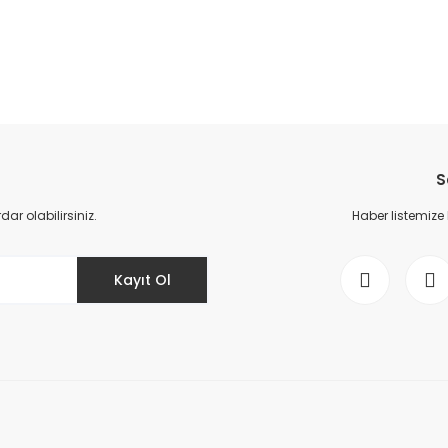
da yetersiz gördüğünüz noktaları öneri formunu kullanarak tarafımıza il
Bu ürüne ilk yorumu siz yapın!
S
Yorum Yaz
r olabilirsiniz.
Haber listemize
Kayıt Ol
Gönder