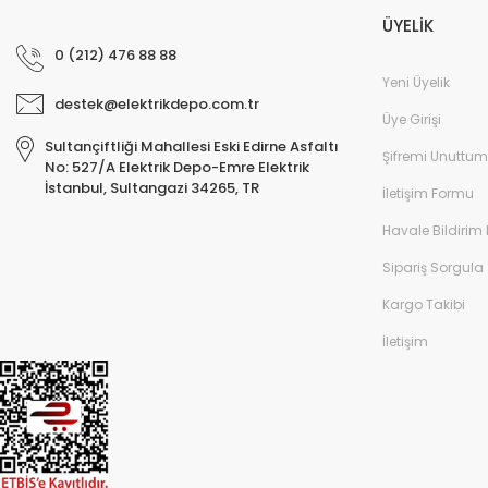
ÜYELİK
0 (212) 476 88 88
Yeni Üyelik
destek@elektrikdepo.com.tr
Üye Girişi
Sultançiftliği Mahallesi Eski Edirne Asfaltı
Şifremi Unuttum
No: 527/A Elektrik Depo-Emre Elektrik
İstanbul, Sultangazi 34265, TR
İletişim Formu
Havale Bildirim
Sipariş Sorgula
Kargo Takibi
İletişim