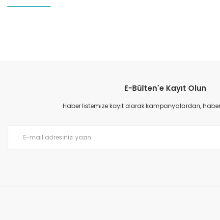
Bu ürünün fiyat bilgisi, resim, ürün açıklamalarında ve diğer konular
Görüş ve önerileriniz için teşekkür ederiz.
E-Bülten'e Kayıt Olun
Ürün resmi kalitesiz, bozuk veya görüntülenemiyor.
Ürün açıklamasında eksik bilgiler bulunuyor.
Haber listemize kayıt olarak kampanyalardan, haberda
Ürün bilgilerinde hatalar bulunuyor.
Ürün fiyatı diğer sitelerden daha pahalı.
Bu ürüne benzer farklı alternatifler olmalı.