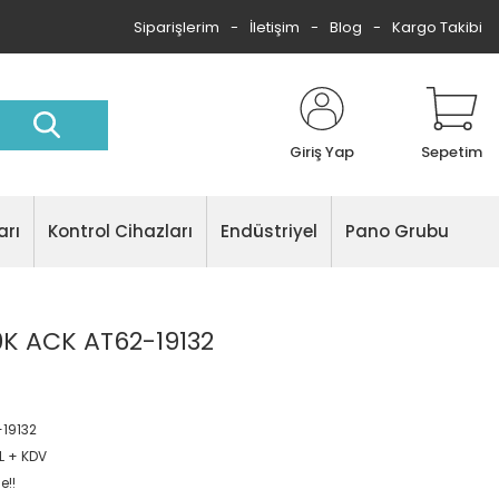
Siparişlerim
İletişim
Blog
Kargo Takibi
Giriş Yap
Sepetim
arı
Kontrol Cihazları
Endüstriyel
Pano Grubu
0K ACK AT62-19132
19132
L + KDV
e!!