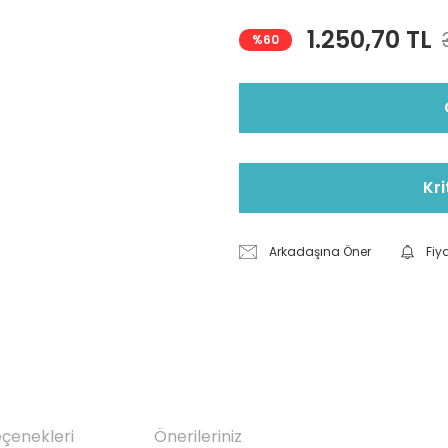
1.250,70 TL
%60
Kri
Arkadaşına Öner
Fiy
eçenekleri
Önerileriniz