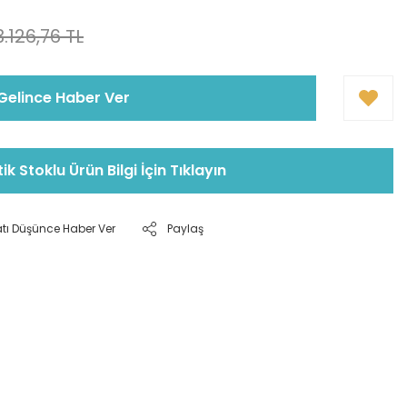
3.126,76 TL
Gelince Haber Ver
tik Stoklu Ürün Bilgi İçin Tıklayın
atı Düşünce Haber Ver
Paylaş