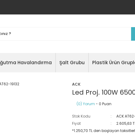
oğutma Havalandırma
Şalt Grubu
Plastik Ürün Grupl
ACK
Led Proj. 100W 650
(0) Yorum
- 0 Puan
Stok Kodu
ACK AT62-
Fiyat
2.605,63 T
*1.250,70 TL den başlayan taksitlerl