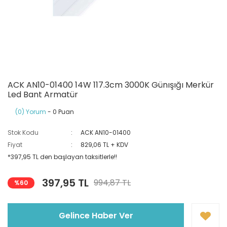
Ray Klemensler
Cihazları
 Klipsler
aklı Panolar
Led Tube
TV - TEL- SAT Prizleri
Yangın Koruma Röleleri
Sirius Serisi
Otomat Kutuları
Buat Klemensleri
korlar
ğıtım Kutuları ve
Sinek Cihazları
Pcb Röleler
Termik Şalterler
Sinyal Lambaları
arı
Dağıtım Üniteleri
latmalar
Spot Rayları
Röle Soketleri
Yardımcı Kontaktör ve Blok
Termokuplar
ACK AN10-01400 14W 117.3cm 3000K Günışığı Merkür
Isıya Dayanıklı Klemensler
Led Bant Armatür
Spotlar
Sıvı Seviye Röleleri
(0) Yorum
- 0 Puan
İzole Bantlar
Stok Kodu
ACK AN10-01400
Fiyat
829,06 TL + KDV
Yüksükler
*397,95 TL den başlayan taksitlerle!!
397,95 TL
994,87 TL
%60
Gelince Haber Ver