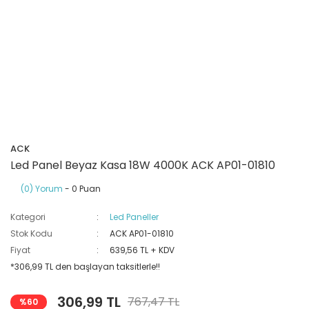
Ray Klemensler
Cihazları
 Klipsler
aklı Panolar
Led Tube
TV - TEL- SAT Prizleri
Yangın Koruma Röleleri
Sirius Serisi
Otomat Kutuları
Buat Klemensleri
korlar
ğıtım Kutuları ve
Sinek Cihazları
Pcb Röleler
Termik Şalterler
Sinyal Lambaları
arı
Dağıtım Üniteleri
latmalar
Spot Rayları
Röle Soketleri
Yardımcı Kontaktör ve Blok
Termokuplar
Isıya Dayanıklı Klemensler
Spotlar
Sıvı Seviye Röleleri
ACK
İzole Bantlar
Led Panel Beyaz Kasa 18W 4000K ACK AP01-01810
(0) Yorum
- 0 Puan
Yüksükler
Kategori
Led Paneller
Stok Kodu
ACK AP01-01810
Fiyat
639,56 TL + KDV
*306,99 TL den başlayan taksitlerle!!
306,99 TL
767,47 TL
%60