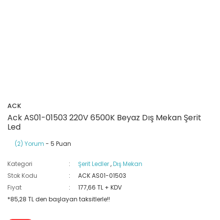
Ray Klemensler
Cihazları
 Klipsler
aklı Panolar
Led Tube
TV - TEL- SAT Prizleri
Yangın Koruma Röleleri
Sirius Serisi
Otomat Kutuları
Buat Klemensleri
korlar
ğıtım Kutuları ve
Sinek Cihazları
Pcb Röleler
Termik Şalterler
Sinyal Lambaları
arı
Dağıtım Üniteleri
latmalar
Spot Rayları
Röle Soketleri
Yardımcı Kontaktör ve Blok
Termokuplar
Isıya Dayanıklı Klemensler
Spotlar
Sıvı Seviye Röleleri
ACK
İzole Bantlar
Ack AS01-01503 220V 6500K Beyaz Dış Mekan Şerit
Led
Yüksükler
(2) Yorum
- 5 Puan
Kategori
Şerit Ledler
,
Dış Mekan
Stok Kodu
ACK AS01-01503
Fiyat
177,66 TL + KDV
*85,28 TL den başlayan taksitlerle!!