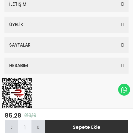
İLETİŞİM
ÜYELİK
SAYFALAR
HESABIM
85,28
213,19
© Tüm Hakları Saklıdır. Kredi kartı bilgileriniz 256bit SSL sertifikası ile
Sepete Ekle
korunmaktadır.