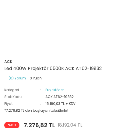
Ray Klemensler
Cihazları
 Klipsler
aklı Panolar
Led Tube
TV - TEL- SAT Prizleri
Yangın Koruma Röleleri
Sirius Serisi
Otomat Kutuları
Buat Klemensleri
korlar
ğıtım Kutuları ve
Sinek Cihazları
Pcb Röleler
Termik Şalterler
Sinyal Lambaları
arı
Dağıtım Üniteleri
latmalar
Spot Rayları
Röle Soketleri
Yardımcı Kontaktör ve Blok
Termokuplar
Isıya Dayanıklı Klemensler
Spotlar
Sıvı Seviye Röleleri
ACK
İzole Bantlar
Led 400W Projektör 6500K ACK AT62-19832
(0) Yorum
- 0 Puan
Yüksükler
Kategori
Projektörler
Stok Kodu
ACK AT62-19832
Fiyat
15.160,03 TL + KDV
*7.276,82 TL den başlayan taksitlerle!!
7.276,82 TL
18.192,04 TL
%60