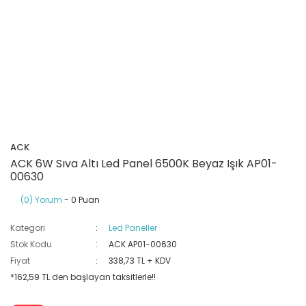
Ray Klemensler
Cihazları
 Klipsler
aklı Panolar
Led Tube
TV - TEL- SAT Prizleri
Yangın Koruma Röleleri
Sirius Serisi
Otomat Kutuları
Buat Klemensleri
korlar
ğıtım Kutuları ve
Sinek Cihazları
Pcb Röleler
Termik Şalterler
Sinyal Lambaları
arı
Dağıtım Üniteleri
latmalar
Spot Rayları
Röle Soketleri
Yardımcı Kontaktör ve Blok
Termokuplar
Isıya Dayanıklı Klemensler
Spotlar
Sıvı Seviye Röleleri
ACK
İzole Bantlar
ACK 6W Sıva Altı Led Panel 6500K Beyaz Işık AP01-
00630
Yüksükler
(0) Yorum
- 0 Puan
Kategori
Led Paneller
Stok Kodu
ACK AP01-00630
Fiyat
338,73 TL + KDV
*162,59 TL den başlayan taksitlerle!!