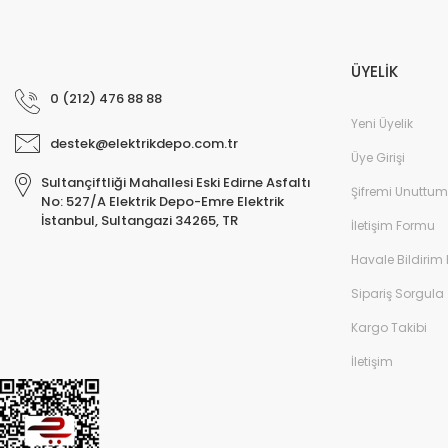
ÜYELİK
0 (212) 476 88 88
Yeni Üyelik
destek@elektrikdepo.com.tr
Üye Girişi
Sultançiftliği Mahallesi Eski Edirne Asfaltı
Şifremi Unuttum
No: 527/A Elektrik Depo-Emre Elektrik
İstanbul, Sultangazi 34265, TR
İletişim Formu
Havale Bildirim
Sipariş Sorgula
Kargo Takibi
İletişim