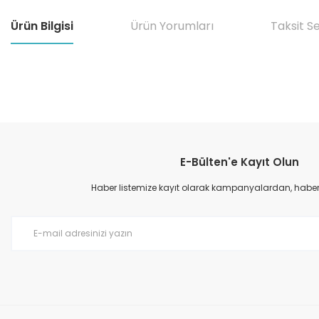
Ürün Bilgisi
Ürün Yorumları
Taksit S
Bu ürünün fiyat bilgisi, resim, ürün açıklamalarında ve diğer konular
Görüş ve önerileriniz için teşekkür ederiz.
E-Bülten'e Kayıt Olun
Ürün resmi kalitesiz, bozuk veya görüntülenemiyor.
Ürün açıklamasında eksik bilgiler bulunuyor.
Haber listemize kayıt olarak kampanyalardan, haberda
Ürün bilgilerinde hatalar bulunuyor.
Ürün fiyatı diğer sitelerden daha pahalı.
Bu ürüne benzer farklı alternatifler olmalı.