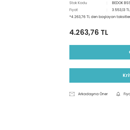
Stok Kodu
BEDOK BS
Fiyat
3.553,13 T
*4.263,76 TL den başlayan taksitlerl
4.263,76 TL
Kri
Arkadaşına Öner
Fiy