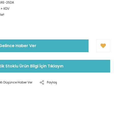
SRE-25DA
L + KDV
e!!
Gelince Haber Ver
tik Stoklu Ürün Bilgi İçin Tıklayın
atı Düşünce Haber Ver
Paylaş