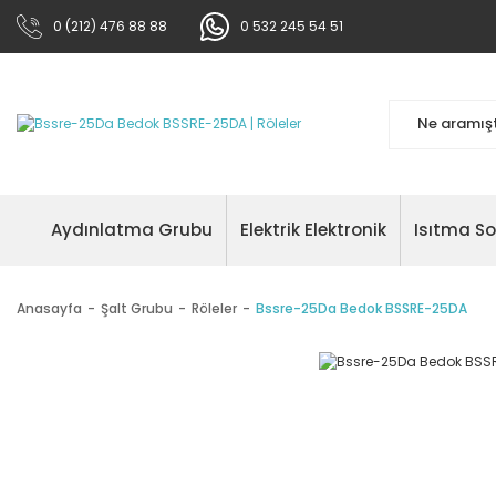
0 (212) 476 88 88
0 532 245 54 51
Aydınlatma Grubu
Elektrik Elektronik
Isıtma S
Anasayfa
Şalt Grubu
Röleler
Bssre-25Da Bedok BSSRE-25DA