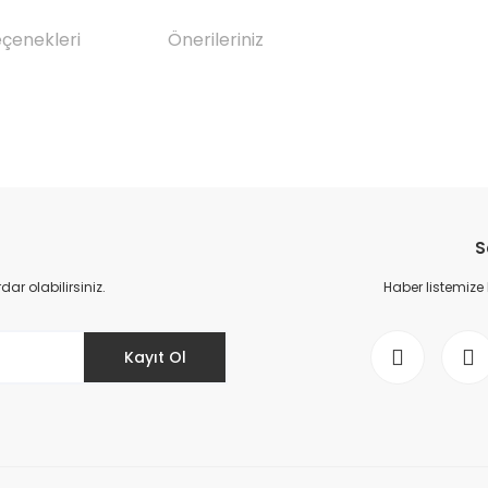
eçenekleri
Önerileriniz
da yetersiz gördüğünüz noktaları öneri formunu kullanarak tarafımıza il
Bu ürüne ilk yorumu siz yapın!
S
Yorum Yaz
r olabilirsiniz.
Haber listemize
Kayıt Ol