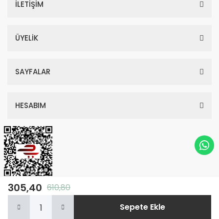
İLETİŞİM
ÜYELİK
SAYFALAR
HESABIM
305,40
610,80
© Tüm Hakları Saklıdır. Kredi kartı bilgileriniz 256bit SSL sertifikası ile
Sepete Ekle
korunmaktadır.