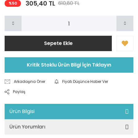
305,40 TL
610,80 TL
%50
Sepete Ekle
Kritik Stoklu Ürün Bilgi İçin Tıklayın
Arkadaşına Öner
Fiyatı Düşünce Haber Ver
Paylaş
Ürün Bilgisi
Ürün Yorumları