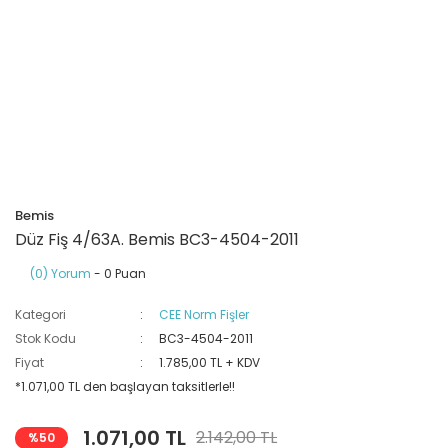
Ray Klemensler
Cihazları
 Klipsler
aklı Panolar
Led Tube
TV - TEL- SAT Prizleri
Yangın Koruma Röleleri
Sirius Serisi
Otomat Kutuları
Buat Klemensleri
korlar
ğıtım Kutuları ve
Sinek Cihazları
Pcb Röleler
Termik Şalterler
Sinyal Lambaları
arı
Dağıtım Üniteleri
latmalar
Spot Rayları
Röle Soketleri
Yardımcı Kontaktör ve Blok
Termokuplar
Isıya Dayanıklı Klemensler
Spotlar
Sıvı Seviye Röleleri
Bemis
İzole Bantlar
Düz Fiş 4/63A. Bemis BC3-4504-2011
(0) Yorum
- 0 Puan
Yüksükler
Kategori
CEE Norm Fişler
Stok Kodu
BC3-4504-2011
Fiyat
1.785,00 TL + KDV
*1.071,00 TL den başlayan taksitlerle!!
1.071,00 TL
2.142,00 TL
%50