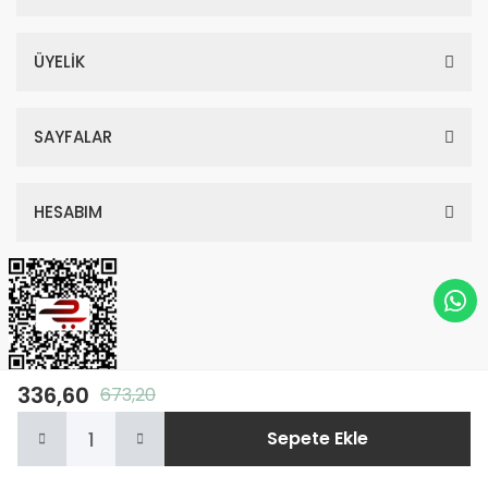
ÜYELİK
SAYFALAR
HESABIM
336,60
673,20
© Tüm Hakları Saklıdır. Kredi kartı bilgileriniz 256bit SSL sertifikası ile
Sepete Ekle
korunmaktadır.
Anasayfa
Kategoriler
Sepetim
Whatsapp
Hesabım
ile
ideasoft
e-