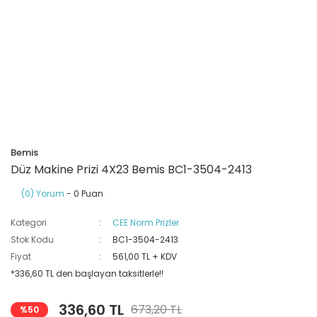
Ray Klemensler
Cihazları
 Klipsler
aklı Panolar
Led Tube
TV - TEL- SAT Prizleri
Yangın Koruma Röleleri
Sirius Serisi
Otomat Kutuları
Buat Klemensleri
korlar
ğıtım Kutuları ve
Sinek Cihazları
Pcb Röleler
Termik Şalterler
Sinyal Lambaları
arı
Dağıtım Üniteleri
latmalar
Spot Rayları
Röle Soketleri
Yardımcı Kontaktör ve Blok
Termokuplar
Isıya Dayanıklı Klemensler
Spotlar
Sıvı Seviye Röleleri
Bemis
İzole Bantlar
Düz Makine Prizi 4X23 Bemis BC1-3504-2413
(0) Yorum
- 0 Puan
Yüksükler
Kategori
CEE Norm Prizler
Stok Kodu
BC1-3504-2413
Fiyat
561,00 TL + KDV
*336,60 TL den başlayan taksitlerle!!
336,60 TL
673,20 TL
%50