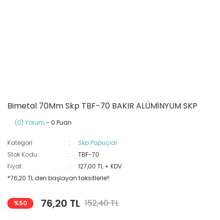
Ray Klemensler
Cihazları
 Klipsler
aklı Panolar
Led Tube
TV - TEL- SAT Prizleri
Yangın Koruma Röleleri
Sirius Serisi
Otomat Kutuları
Buat Klemensleri
korlar
ğıtım Kutuları ve
Sinek Cihazları
Pcb Röleler
Termik Şalterler
Sinyal Lambaları
arı
Dağıtım Üniteleri
latmalar
Spot Rayları
Röle Soketleri
Yardımcı Kontaktör ve Blok
Termokuplar
Isıya Dayanıklı Klemensler
Spotlar
Sıvı Seviye Röleleri
Bimetal 70Mm Skp TBF-70 BAKIR ALÜMİNYUM SKP
İzole Bantlar
(0) Yorum
- 0 Puan
Kategori
Skp Papuçlar
Yüksükler
Stok Kodu
TBF-70
Fiyat
127,00 TL + KDV
*76,20 TL den başlayan taksitlerle!!
76,20 TL
152,40 TL
%50