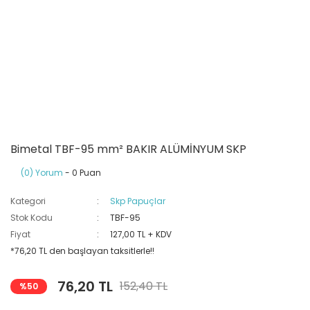
Ray Klemensler
Cihazları
 Klipsler
aklı Panolar
Led Tube
TV - TEL- SAT Prizleri
Yangın Koruma Röleleri
Sirius Serisi
Otomat Kutuları
Buat Klemensleri
korlar
ğıtım Kutuları ve
Sinek Cihazları
Pcb Röleler
Termik Şalterler
Sinyal Lambaları
arı
Dağıtım Üniteleri
latmalar
Spot Rayları
Röle Soketleri
Yardımcı Kontaktör ve Blok
Termokuplar
Isıya Dayanıklı Klemensler
Spotlar
Sıvı Seviye Röleleri
Bimetal TBF-95 mm² BAKIR ALÜMİNYUM SKP
İzole Bantlar
(0) Yorum
- 0 Puan
Kategori
Skp Papuçlar
Yüksükler
Stok Kodu
TBF-95
Fiyat
127,00 TL + KDV
*76,20 TL den başlayan taksitlerle!!
76,20 TL
152,40 TL
%50