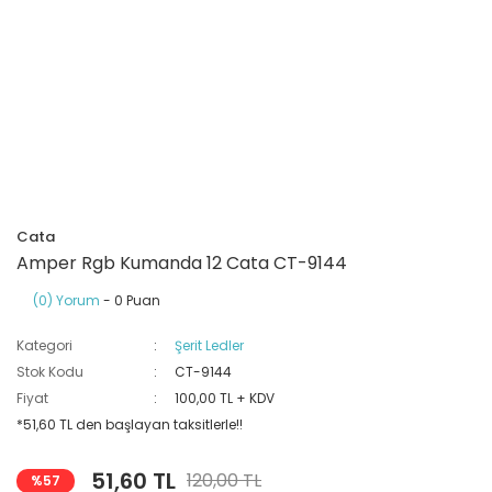
Ray Klemensler
Cihazları
 Klipsler
aklı Panolar
Led Tube
TV - TEL- SAT Prizleri
Yangın Koruma Röleleri
Sirius Serisi
Otomat Kutuları
Buat Klemensleri
korlar
ğıtım Kutuları ve
Sinek Cihazları
Pcb Röleler
Termik Şalterler
Sinyal Lambaları
arı
Dağıtım Üniteleri
latmalar
Spot Rayları
Röle Soketleri
Yardımcı Kontaktör ve Blok
Termokuplar
Isıya Dayanıklı Klemensler
Spotlar
Sıvı Seviye Röleleri
Cata
İzole Bantlar
Amper Rgb Kumanda 12 Cata CT-9144
(0) Yorum
- 0 Puan
Yüksükler
Kategori
Şerit Ledler
Stok Kodu
CT-9144
Fiyat
100,00 TL + KDV
*51,60 TL den başlayan taksitlerle!!
51,60 TL
120,00 TL
%57