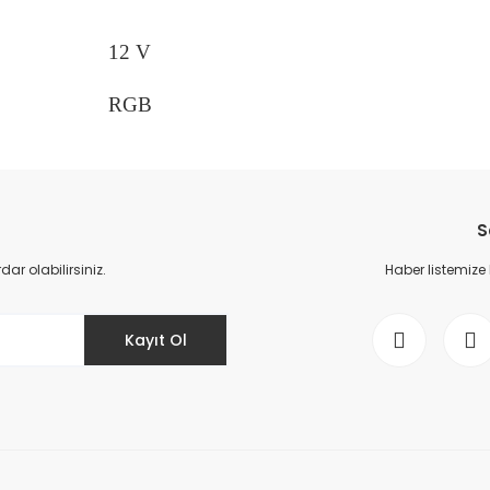
12 V
RGB
S
r olabilirsiniz.
Haber listemize
Kayıt Ol