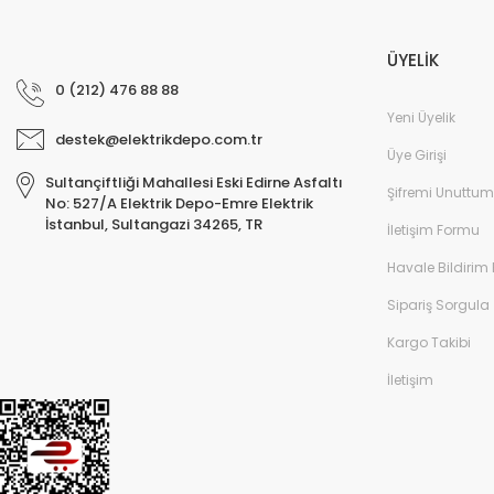
ÜYELİK
0 (212) 476 88 88
Yeni Üyelik
destek@elektrikdepo.com.tr
Üye Girişi
Sultançiftliği Mahallesi Eski Edirne Asfaltı
Şifremi Unuttum
No: 527/A Elektrik Depo-Emre Elektrik
İstanbul, Sultangazi 34265, TR
İletişim Formu
Havale Bildirim
Sipariş Sorgula
Kargo Takibi
İletişim