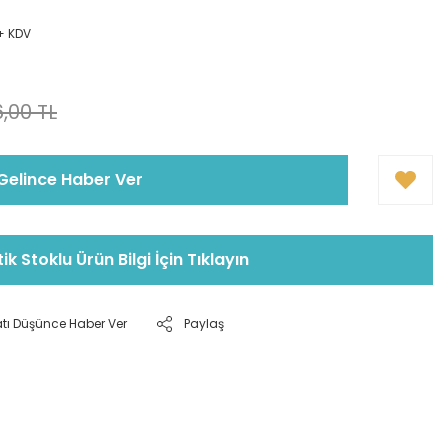
 + KDV
!
,00 TL
Gelince Haber Ver
tik Stoklu Ürün Bilgi İçin Tıklayın
atı Düşünce Haber Ver
Paylaş