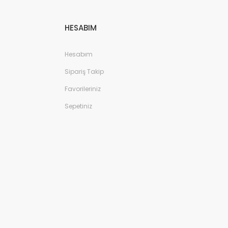
sitelerd
daha
pahalı.
HESABIM
Bu ürün
benzer
Hesabım
farklı
alternati
Sipariş Takip
olmalı.
Favorileriniz
Sepetiniz
Gön