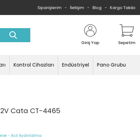
Siparişlerim
İletişim
Blog
Kargo Takibi
Giriş Yap
Sepetim
arı
Kontrol Cihazları
Endüstriyel
Pano Grubu
12V Cata CT-4465
Fener - Acil Aydınlatma