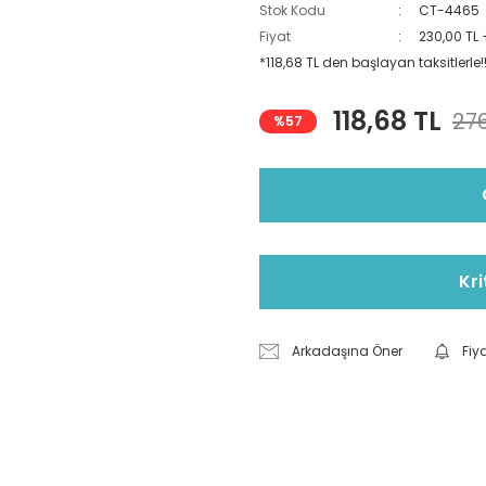
Stok Kodu
CT-4465
Fiyat
230,00 TL
*118,68 TL den başlayan taksitlerle!
118,68 TL
276
%57
Kri
Arkadaşına Öner
Fiy