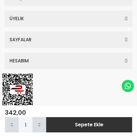
ÜYELİK
SAYFALAR
HESABIM
342,00
© Tüm Hakları Saklıdır. Kredi kartı bilgileriniz 256bit SSL sertifikası ile
Sepete Ekle
korunmaktadır.
Anasayfa
Kategoriler
Sepetim
Whatsapp
Hesabım
ile
ideasoft
e-