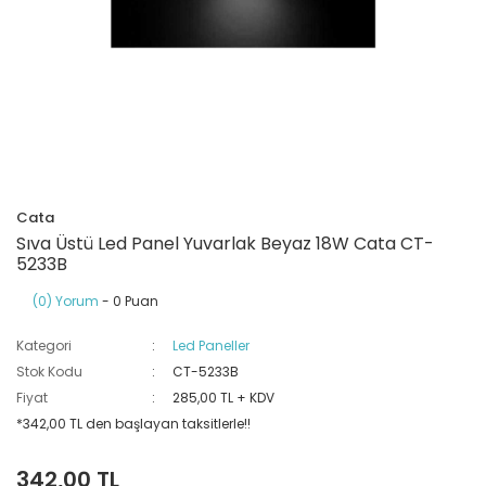
Ray Klemensler
Cihazları
 Klipsler
aklı Panolar
Led Tube
TV - TEL- SAT Prizleri
Yangın Koruma Röleleri
Sirius Serisi
Otomat Kutuları
Buat Klemensleri
korlar
ğıtım Kutuları ve
Sinek Cihazları
Pcb Röleler
Termik Şalterler
Sinyal Lambaları
arı
Dağıtım Üniteleri
latmalar
Spot Rayları
Röle Soketleri
Yardımcı Kontaktör ve Blok
Termokuplar
Isıya Dayanıklı Klemensler
Cata
Spotlar
Sıvı Seviye Röleleri
Sıva Üstü Led Panel Yuvarlak Beyaz 18W Cata CT-
İzole Bantlar
5233B
(0) Yorum
- 0 Puan
Yüksükler
Kategori
Led Paneller
Stok Kodu
CT-5233B
Fiyat
285,00 TL + KDV
*342,00 TL den başlayan taksitlerle!!
342,00 TL