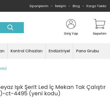
Siparişlerim
İletişim
Blog
Kargo Takibi
Giriş Yap
Sepetim
arı
Kontrol Cihazları
Endüstriyel
Pano Grubu
kodu)
Beyaz Işık Şerit Led İç Mekan Tak Çalıştır
)-ct-4495 (yeni kodu)