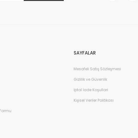
Gönder
SAYFALAR
Mesafeli Satış Sözleşmesi
Gizlilik ve Güvenlik
İptal İade Koşullari
Kişisel Veriler Politikası
 Formu