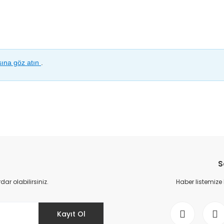
sına göz atın
.
da yetersiz gördüğünüz noktaları öneri formunu kullanarak tarafımıza il
Bu ürüne ilk yorumu siz yapın!
S
Yorum Yaz
r olabilirsiniz.
Haber listemize
Kayıt Ol