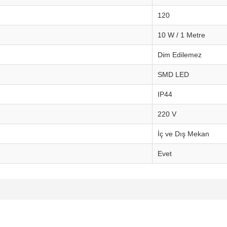
120
10 W / 1 Metre
Dim Edilemez
SMD LED
IP44
220 V
İç ve Dış Mekan
Evet