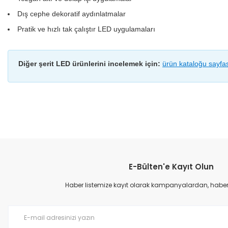
Dış cephe dekoratif aydınlatmalar
Pratik ve hızlı tak çalıştır LED uygulamaları
Diğer şerit LED ürünlerini incelemek için:
ürün kataloğu sayfa
Bu ürünün fiyat bilgisi, resim, ürün açıklamalarında ve diğer konular
Görüş ve önerileriniz için teşekkür ederiz.
E-Bülten'e Kayıt Olun
Ürün resmi kalitesiz, bozuk veya görüntülenemiyor.
Ürün açıklamasında eksik bilgiler bulunuyor.
Haber listemize kayıt olarak kampanyalardan, haberda
Ürün bilgilerinde hatalar bulunuyor.
Ürün fiyatı diğer sitelerden daha pahalı.
Bu ürüne benzer farklı alternatifler olmalı.