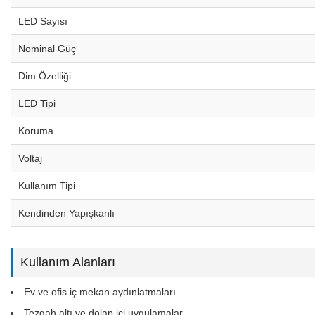
LED Sayısı
Nominal Güç
Dim Özelliği
LED Tipi
Koruma
Voltaj
Kullanım Tipi
Kendinden Yapışkanlı
Kullanım Alanları
Ev ve ofis iç mekan aydınlatmaları
Tezgah altı ve dolap içi uygulamalar