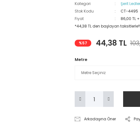
Kategori
Şerit Ledle
Stok Kodu
CT-4495
Fiyat
86,00 TL 
*44,38 TL den başlayan taksitlerle!!
44,38 TL
103
%57
Metre
Arkadaşına Öner
Pa