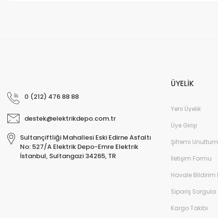
ÜYELİK
0 (212) 476 88 88
Yeni Üyelik
destek@elektrikdepo.com.tr
Üye Girişi
Sultançiftliği Mahallesi Eski Edirne Asfaltı
Şifremi Unuttum
No: 527/A Elektrik Depo-Emre Elektrik
İstanbul, Sultangazi 34265, TR
İletişim Formu
Havale Bildirim
Sipariş Sorgula
Kargo Takibi