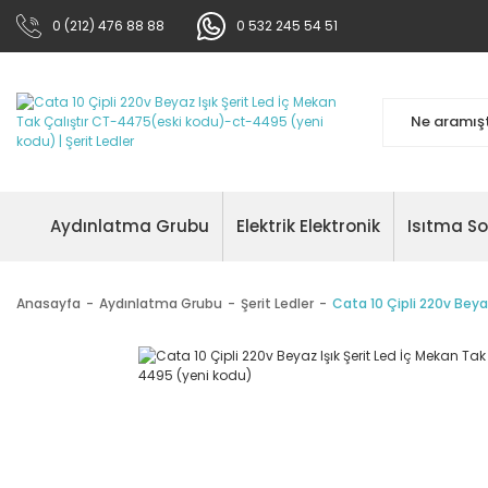
0 (212) 476 88 88
0 532 245 54 51
Aydınlatma Grubu
Elektrik Elektronik
Isıtma S
Anasayfa
Aydınlatma Grubu
Şerit Ledler
Cata 10 Çipli 220v Beya