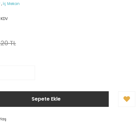
r
,
İç Mekan
+ KDV
,20 TL
Sepete Ekle
ylaş