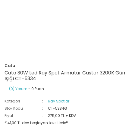
Ray Klemensler
Cihazları
 Klipsler
aklı Panolar
Led Tube
TV - TEL- SAT Prizleri
Yangın Koruma Röleleri
Sirius Serisi
Otomat Kutuları
Buat Klemensleri
korlar
ğıtım Kutuları ve
Sinek Cihazları
Pcb Röleler
Termik Şalterler
Sinyal Lambaları
arı
Dağıtım Üniteleri
latmalar
Spot Rayları
Röle Soketleri
Yardımcı Kontaktör ve Blok
Termokuplar
Isıya Dayanıklı Klemensler
Spotlar
Sıvı Seviye Röleleri
Cata
İzole Bantlar
Cata 30W Led Ray Spot Armatür Castor 3200K Gün
Işığı CT-5334
Yüksükler
(0) Yorum
- 0 Puan
Kategori
Ray Spotlar
Stok Kodu
CT-5334G
Fiyat
275,00 TL + KDV
*141,90 TL den başlayan taksitlerle!!