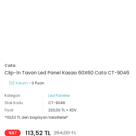
Ray Klemensler
Cihazları
 Klipsler
aklı Panolar
Led Tube
TV - TEL- SAT Prizleri
Yangın Koruma Röleleri
Sirius Serisi
Otomat Kutuları
Buat Klemensleri
korlar
ğıtım Kutuları ve
Sinek Cihazları
Pcb Röleler
Termik Şalterler
Sinyal Lambaları
arı
Dağıtım Üniteleri
latmalar
Spot Rayları
Röle Soketleri
Yardımcı Kontaktör ve Blok
Termokuplar
Isıya Dayanıklı Klemensler
Spotlar
Sıvı Seviye Röleleri
Cata
İzole Bantlar
Clip-İn Tavan Led Panel Kasası 60X60 Cata CT-9046
(0) Yorum
- 0 Puan
Yüksükler
Kategori
Led Paneller
Stok Kodu
CT-9046
Fiyat
220,00 TL + KDV
*113,52 TL den başlayan taksitlerle!!
113,52 TL
264,00 TL
%57