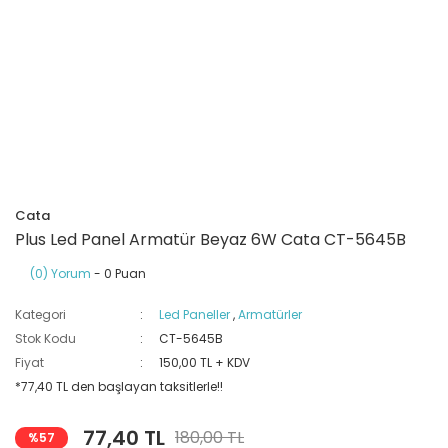
Ray Klemensler
Cihazları
 Klipsler
aklı Panolar
Led Tube
TV - TEL- SAT Prizleri
Yangın Koruma Röleleri
Sirius Serisi
Otomat Kutuları
Buat Klemensleri
korlar
ğıtım Kutuları ve
Sinek Cihazları
Pcb Röleler
Termik Şalterler
Sinyal Lambaları
arı
Dağıtım Üniteleri
latmalar
Spot Rayları
Röle Soketleri
Yardımcı Kontaktör ve Blok
Termokuplar
Isıya Dayanıklı Klemensler
Spotlar
Sıvı Seviye Röleleri
Cata
İzole Bantlar
Plus Led Panel Armatür Beyaz 6W Cata CT-5645B
(0) Yorum
- 0 Puan
Yüksükler
Kategori
Led Paneller
,
Armatürler
Stok Kodu
CT-5645B
Fiyat
150,00 TL + KDV
*77,40 TL den başlayan taksitlerle!!
77,40 TL
180,00 TL
%57