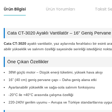
Ürün Bilgisi
Ürün Yorumları
Taksit S
Cata CT-3020 Ayaklı Vantilatör – 16” Geniş Pervane
Cata CT-3020
ayaklı vantilatör, yaz aylarında ferahlatıcı bir esinti
abilir yükseklik ve salınım özelliği sayesinde serinliği istediğiniz noktay
Öne Çıkan Özellikler
38W güçlü motor – Düşük enerji tüketimi, yüksek hava akışı
16” (40 cm) geniş pervane çapı – Daha geniş alana etki
Ayarlanabilir yükseklik ve sağa-sola salınım fonksiyonu
-20°C ile +40°C arasında çalışma özelliği
220-240V gerilim uyumu – Avrupa ve Türkiye standartlarına uygu