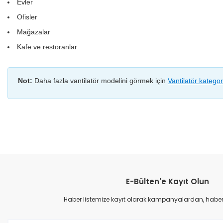
Evler
Ofisler
Mağazalar
Kafe ve restoranlar
Not:
Daha fazla vantilatör modelini görmek için
Vantilatör katego
Bu ürünün fiyat bilgisi, resim, ürün açıklamalarında ve diğer konular
Görüş ve önerileriniz için teşekkür ederiz.
E-Bülten'e Kayıt Olun
Ürün resmi kalitesiz, bozuk veya görüntülenemiyor.
Ürün açıklamasında eksik bilgiler bulunuyor.
Haber listemize kayıt olarak kampanyalardan, haberda
Ürün bilgilerinde hatalar bulunuyor.