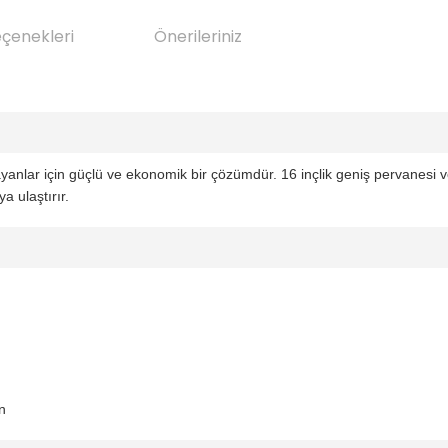
eçenekleri
Önerileriniz
 arayanlar için güçlü ve ekonomik bir çözümdür. 16 inçlik geniş pervanesi
a ulaştırır.
n