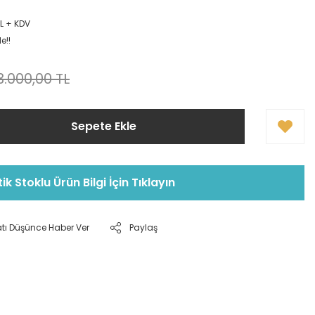
TL + KDV
e!!
3.000,00 TL
Sepete Ekle
tik Stoklu Ürün Bilgi İçin Tıklayın
atı Düşünce Haber Ver
Paylaş