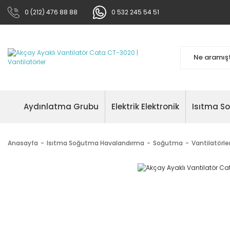
0 (212) 476 88 88
0 532 245 54 51
Aydınlatma Grubu
Elektrik Elektronik
Isıtma S
Anasayfa
Isıtma Soğutma Havalandırma
Soğutma
Vantilatörle