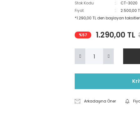
Stok Kodu
CT-3020
Fiyat
2.500,00 
*1.290,00 TL den başlayan taksitlerl
1.290,00 TL
%57
Kri
Arkadaşına Öner
Fiy