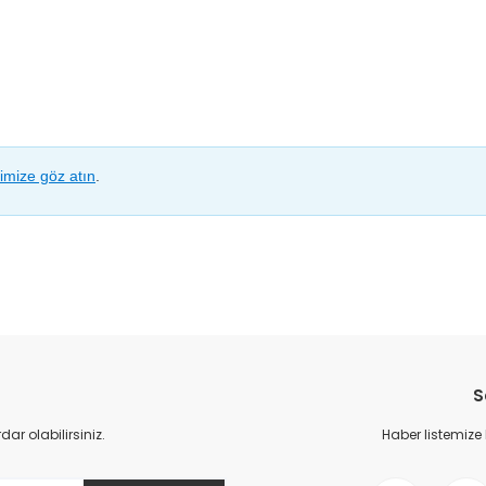
rimize göz atın
.
da yetersiz gördüğünüz noktaları öneri formunu kullanarak tarafımıza il
Bu ürüne ilk yorumu siz yapın!
S
Yorum Yaz
r olabilirsiniz.
Haber listemize