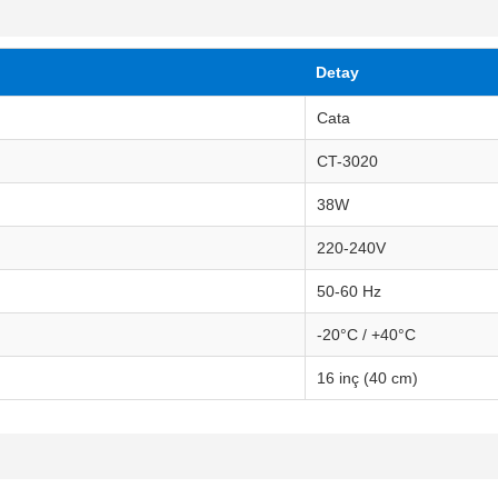
Detay
Cata
CT-3020
38W
220-240V
50-60 Hz
-20°C / +40°C
16 inç (40 cm)