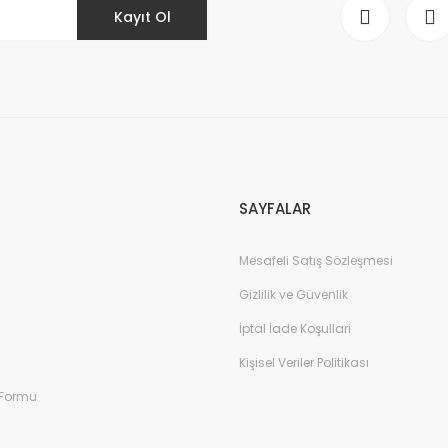
Kayıt Ol
Gönder
SAYFALAR
Mesafeli Satış Sözleşmesi
Gizlilik ve Güvenlik
İptal İade Koşullari
Kişisel Veriler Politikası
 Formu