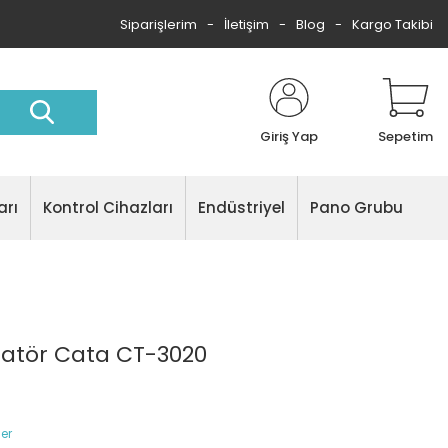
Siparişlerim
İletişim
Blog
Kargo Takibi
Giriş Yap
Sepetim
arı
Kontrol Cihazları
Endüstriyel
Pano Grubu
latör Cata CT-3020
ler