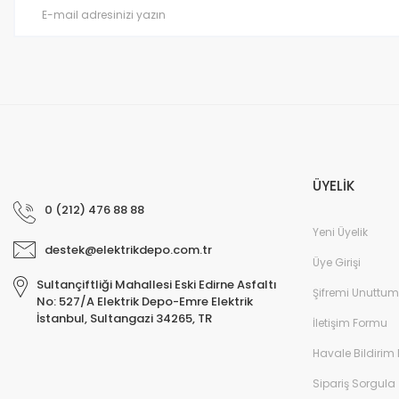
Ürün fiyatı diğer sitelerden daha pahalı.
Bu ürüne benzer farklı alternatifler olmalı.
ÜYELİK
0 (212) 476 88 88
Yeni Üyelik
destek@elektrikdepo.com.tr
Üye Girişi
Sultançiftliği Mahallesi Eski Edirne Asfaltı
Şifremi Unuttum
No: 527/A Elektrik Depo-Emre Elektrik
İstanbul, Sultangazi 34265, TR
İletişim Formu
Havale Bildirim
Sipariş Sorgula