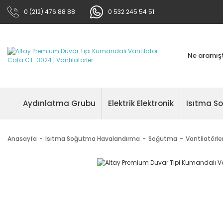
0 (212) 476 88 88
0 532 245 54 51
Aydınlatma Grubu
Elektrik Elektronik
Isıtma S
Anasayfa
Isıtma Soğutma Havalandırma
Soğutma
Vantilatörle