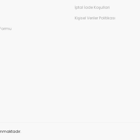
İptal İade Koşullari
Kişisel Veriler Politikası
 Formu
orunmaktadır.