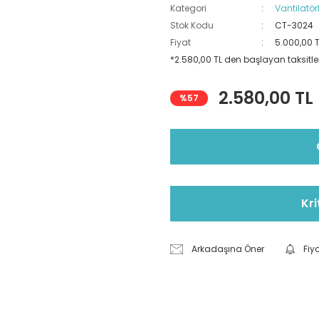
Kategori
Vantilatör
Stok Kodu
CT-3024
Fiyat
5.000,00 
*2.580,00 TL den başlayan taksitler
2.580,00 TL
%57
Kri
Arkadaşına Öner
Fiy