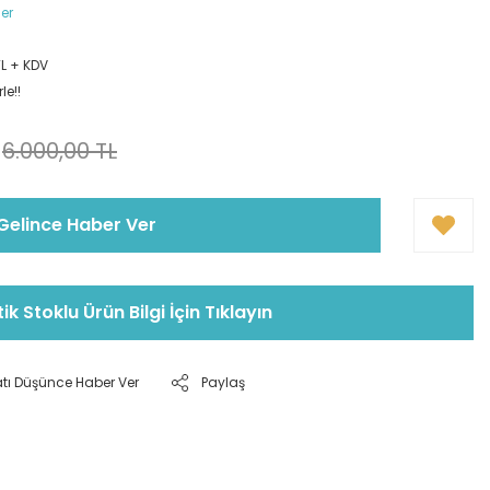
ler
TL + KDV
le!!
6.000,00 TL
Gelince Haber Ver
tik Stoklu Ürün Bilgi İçin Tıklayın
atı Düşünce Haber Ver
Paylaş