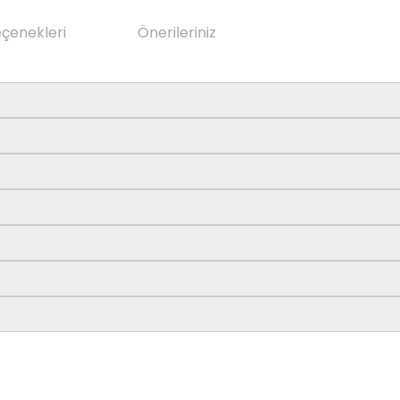
eçenekleri
Önerileriniz
da yetersiz gördüğünüz noktaları öneri formunu kullanarak tarafımıza il