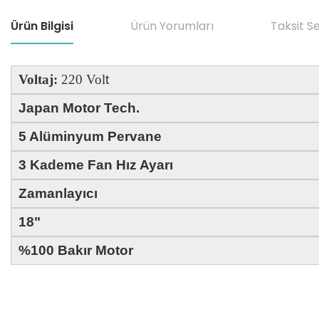
Ürün Bilgisi
Ürün Yorumları
Taksit S
Voltaj:
220 Vol
t
Japan Motor Tech.
5 Alüminyum Pervane
3 Kademe Fan Hız Ayarı
Zamanlayıcı
18"
%100 Bakır Motor
Bu ürünün fiyat bilgisi, resim, ürün açıklamalarında ve diğer konular