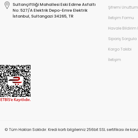
Sultançiftliği Mahallesi Eski Edirne Asfaltı
Şifremi Unuttum
No: 527/A Elektrik Depo-Emre Elektrik
İstanbul, Sultangazi 34265, TR
İletişim Formu
Havale Bildirim
Sipariş Sorgula
Kargo Takibi
İletişim
© Tüm Hakları Saklıdır. Kredi kartı bilgileriniz 256bit SSL sertifikası ile k