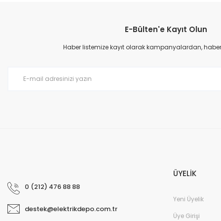
Görüş ve önerileriniz için teşekkür ederiz.
E-Bülten'e Kayıt Olun
Ürün resmi kalitesiz, bozuk veya görüntülenemiyor.
Ürün açıklamasında eksik bilgiler bulunuyor.
Haber listemize kayıt olarak kampanyalardan, haberda
Ürün bilgilerinde hatalar bulunuyor.
Ürün fiyatı diğer sitelerden daha pahalı.
Bu ürüne benzer farklı alternatifler olmalı.
ÜYELİK
0 (212) 476 88 88
Yeni Üyelik
destek@elektrikdepo.com.tr
Üye Girişi