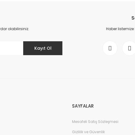
Bu ürüne ilk yorumu siz yapın!
S
Yorum Yaz
r olabilirsiniz.
Haber listemize
Kayıt Ol
Gönder
SAYFALAR
Mesafeli Satış Sözleşmesi
Gizlilik ve Güvenlik