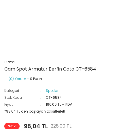
Ray Klemensler
Cihazları
 Klipsler
aklı Panolar
Led Tube
TV - TEL- SAT Prizleri
Yangın Koruma Röleleri
Sirius Serisi
Otomat Kutuları
Buat Klemensleri
korlar
ğıtım Kutuları ve
Sinek Cihazları
Pcb Röleler
Termik Şalterler
Sinyal Lambaları
arı
Dağıtım Üniteleri
latmalar
Spot Rayları
Röle Soketleri
Yardımcı Kontaktör ve Blok
Termokuplar
Isıya Dayanıklı Klemensler
Spotlar
Sıvı Seviye Röleleri
Cata
İzole Bantlar
Cam Spot Armatür Berfin Cata CT-6584
(0) Yorum
- 0 Puan
Yüksükler
Kategori
Spotlar
Stok Kodu
CT-6584
Fiyat
190,00 TL + KDV
*98,04 TL den başlayan taksitlerle!!
98,04 TL
228,00 TL
%57