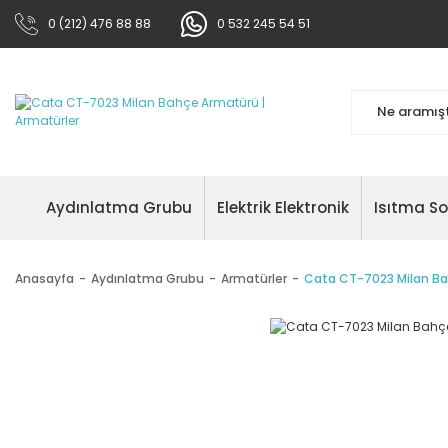
0 (212) 476 88 88
0 532 245 54 51
Aydınlatma Grubu
Elektrik Elektronik
Isıtma S
Anasayfa
Aydınlatma Grubu
Armatürler
Cata CT-7023 Milan B