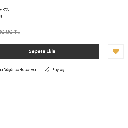
 + KDV
!!
0,00 TL
Sepete Ekle
atı Düşünce Haber Ver
Paylaş