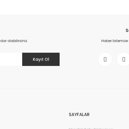
da yetersiz gördüğünüz noktaları öneri formunu kullanarak tarafımıza il
Bu ürüne ilk yorumu siz yapın!
S
Yorum Yaz
r olabilirsiniz.
Haber listemize
Kayıt Ol
Gönder
SAYFALAR