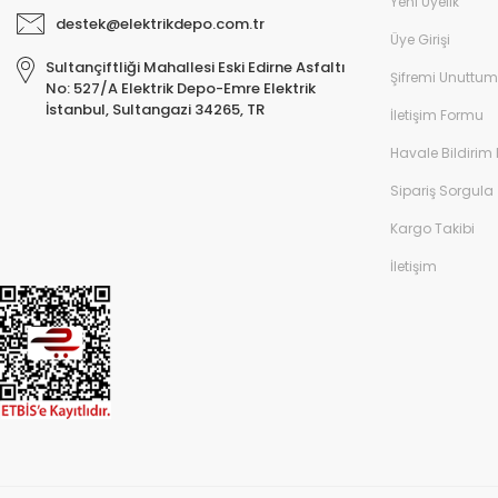
Yeni Üyelik
destek@elektrikdepo.com.tr
Üye Girişi
Sultançiftliği Mahallesi Eski Edirne Asfaltı
Şifremi Unuttum
No: 527/A Elektrik Depo-Emre Elektrik
İstanbul, Sultangazi 34265, TR
İletişim Formu
Havale Bildirim
Sipariş Sorgula
Kargo Takibi
İletişim