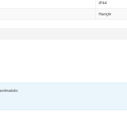
IP44
Hariçtir
nılmalıdır.