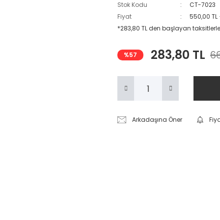
Stok Kodu
CT-7023
Fiyat
550,00 TL
*283,80 TL den başlayan taksitlerle
283,80 TL
66
%57
Arkadaşına Öner
Fiy