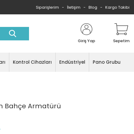
Siparişlerim
İletişim
Blog
Kargo Takibi
Giriş Yap
Sepetim
arı
Kontrol Cihazları
Endüstriyel
Pano Grubu
an Bahçe Armatürü
r