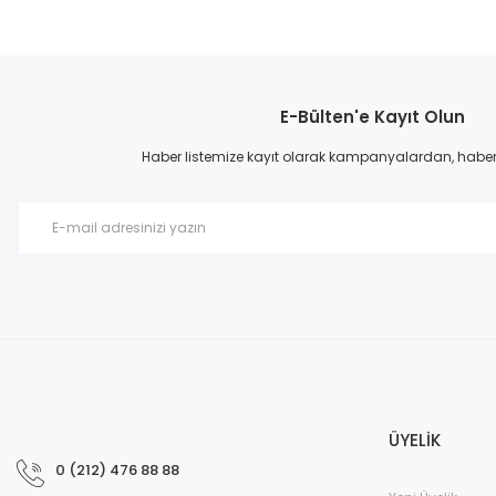
Bu ürünün fiyat bilgisi, resim, ürün açıklamalarında ve diğer konular
Görüş ve önerileriniz için teşekkür ederiz.
E-Bülten'e Kayıt Olun
Ürün resmi kalitesiz, bozuk veya görüntülenemiyor.
Ürün açıklamasında eksik bilgiler bulunuyor.
Haber listemize kayıt olarak kampanyalardan, haberda
Ürün bilgilerinde hatalar bulunuyor.
Ürün fiyatı diğer sitelerden daha pahalı.
Bu ürüne benzer farklı alternatifler olmalı.
ÜYELİK
0 (212) 476 88 88