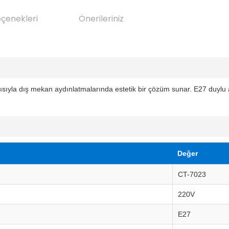
eçenekleri
Önerileriniz
apısıyla dış mekan aydınlatmalarında estetik bir çözüm sunar. E27 duyl
Değer
CT-7023
220V
E27