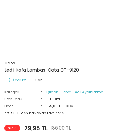
Ray Klemensler
Cihazları
 Klipsler
aklı Panolar
Led Tube
TV - TEL- SAT Prizleri
Yangın Koruma Röleleri
Sirius Serisi
Otomat Kutuları
Buat Klemensleri
korlar
ğıtım Kutuları ve
Sinek Cihazları
Pcb Röleler
Termik Şalterler
Sinyal Lambaları
arı
Dağıtım Üniteleri
latmalar
Spot Rayları
Röle Soketleri
Yardımcı Kontaktör ve Blok
Termokuplar
Isıya Dayanıklı Klemensler
Spotlar
Sıvı Seviye Röleleri
Cata
İzole Bantlar
Ledli Kafa Lambası Cata CT-9120
(0) Yorum
- 0 Puan
Yüksükler
Kategori
Işıldak - Fener - Acil Aydınlatma
Stok Kodu
CT-9120
Fiyat
155,00 TL + KDV
*79,98 TL den başlayan taksitlerle!!
79,98 TL
186,00 TL
%57