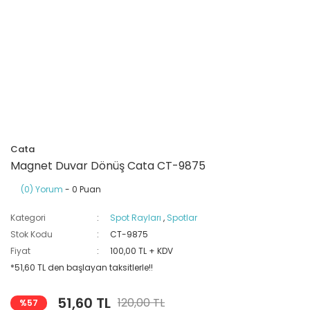
Ray Klemensler
Cihazları
 Klipsler
aklı Panolar
Led Tube
TV - TEL- SAT Prizleri
Yangın Koruma Röleleri
Sirius Serisi
Otomat Kutuları
Buat Klemensleri
korlar
ğıtım Kutuları ve
Sinek Cihazları
Pcb Röleler
Termik Şalterler
Sinyal Lambaları
arı
Dağıtım Üniteleri
latmalar
Spot Rayları
Röle Soketleri
Yardımcı Kontaktör ve Blok
Termokuplar
Isıya Dayanıklı Klemensler
Spotlar
Sıvı Seviye Röleleri
Cata
İzole Bantlar
Magnet Duvar Dönüş Cata CT-9875
(0) Yorum
- 0 Puan
Yüksükler
Kategori
Spot Rayları
,
Spotlar
Stok Kodu
CT-9875
Fiyat
100,00 TL + KDV
*51,60 TL den başlayan taksitlerle!!
51,60 TL
120,00 TL
%57