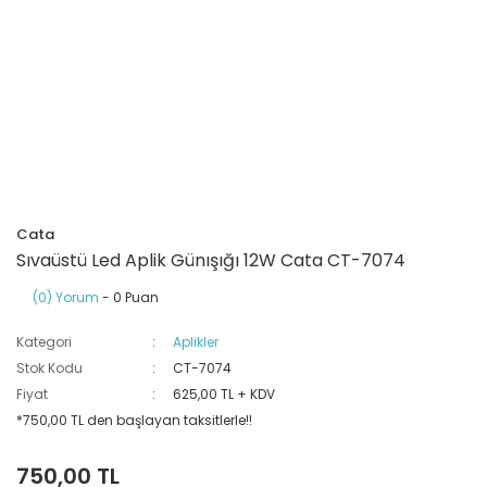
Ray Klemensler
Cihazları
 Klipsler
aklı Panolar
Led Tube
TV - TEL- SAT Prizleri
Yangın Koruma Röleleri
Sirius Serisi
Otomat Kutuları
Buat Klemensleri
korlar
ğıtım Kutuları ve
Sinek Cihazları
Pcb Röleler
Termik Şalterler
Sinyal Lambaları
arı
Dağıtım Üniteleri
latmalar
Spot Rayları
Röle Soketleri
Yardımcı Kontaktör ve Blok
Termokuplar
Isıya Dayanıklı Klemensler
Spotlar
Sıvı Seviye Röleleri
Cata
İzole Bantlar
Sıvaüstü Led Aplik Günışığı 12W Cata CT-7074
(0) Yorum
- 0 Puan
Yüksükler
Kategori
Aplikler
Stok Kodu
CT-7074
Fiyat
625,00 TL + KDV
*750,00 TL den başlayan taksitlerle!!
750,00 TL