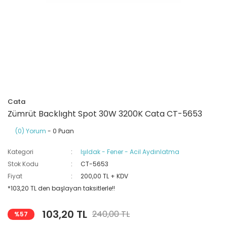
Ray Klemensler
Cihazları
 Klipsler
aklı Panolar
Led Tube
TV - TEL- SAT Prizleri
Yangın Koruma Röleleri
Sirius Serisi
Otomat Kutuları
Buat Klemensleri
korlar
ğıtım Kutuları ve
Sinek Cihazları
Pcb Röleler
Termik Şalterler
Sinyal Lambaları
arı
Dağıtım Üniteleri
latmalar
Spot Rayları
Röle Soketleri
Yardımcı Kontaktör ve Blok
Termokuplar
Isıya Dayanıklı Klemensler
Cata
Spotlar
Sıvı Seviye Röleleri
Zümrüt Backlıght Spot 30W 3200K Cata CT-5653
İzole Bantlar
(0) Yorum
- 0 Puan
Yüksükler
Kategori
Işıldak - Fener - Acil Aydınlatma
Stok Kodu
CT-5653
Fiyat
200,00 TL + KDV
*103,20 TL den başlayan taksitlerle!!
103,20 TL
240,00 TL
%57