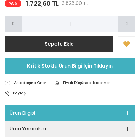
1.722,60 TL
3.828,00 TL
%55
Sepete Ekle
Kritik Stoklu Ürün Bilgi İçin Tıklayın
Arkadaşına Öner
Fiyatı Düşünce Haber Ver
Paylaş
Ürün Bilgisi
Ürün Yorumları