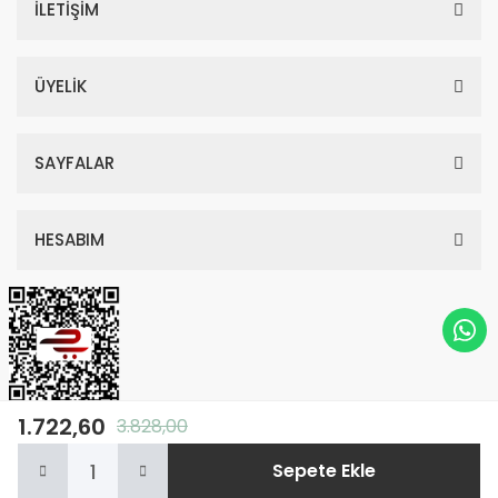
İLETİŞİM
ÜYELİK
SAYFALAR
HESABIM
1.722,60
3.828,00
© Tüm Hakları Saklıdır. Kredi kartı bilgileriniz 256bit SSL sertifikası ile
Sepete Ekle
korunmaktadır.