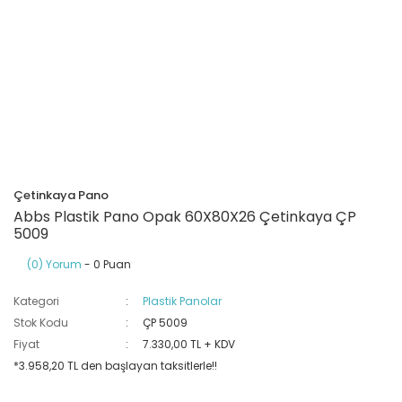
Ray Klemensler
Cihazları
 Klipsler
aklı Panolar
Led Tube
TV - TEL- SAT Prizleri
Yangın Koruma Röleleri
Sirius Serisi
Otomat Kutuları
Buat Klemensleri
korlar
ğıtım Kutuları ve
Sinek Cihazları
Pcb Röleler
Termik Şalterler
Sinyal Lambaları
arı
Dağıtım Üniteleri
latmalar
Spot Rayları
Röle Soketleri
Yardımcı Kontaktör ve Blok
Termokuplar
Isıya Dayanıklı Klemensler
Spotlar
Sıvı Seviye Röleleri
Çetinkaya Pano
İzole Bantlar
Abbs Plastik Pano Opak 60X80X26 Çetinkaya ÇP
5009
Yüksükler
(0) Yorum
- 0 Puan
Kategori
Plastik Panolar
Stok Kodu
ÇP 5009
Fiyat
7.330,00 TL + KDV
*3.958,20 TL den başlayan taksitlerle!!