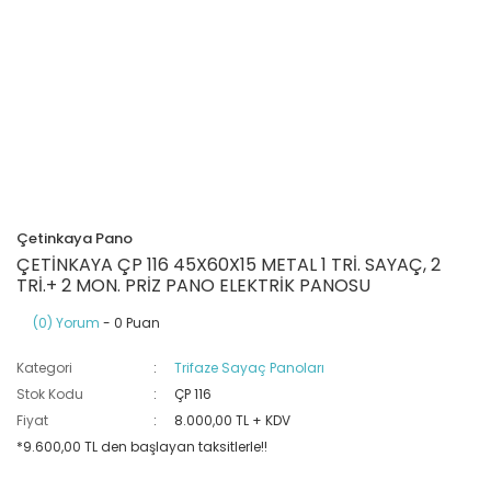
Ray Klemensler
Cihazları
 Klipsler
aklı Panolar
Led Tube
TV - TEL- SAT Prizleri
Yangın Koruma Röleleri
Sirius Serisi
Otomat Kutuları
Buat Klemensleri
korlar
ğıtım Kutuları ve
Sinek Cihazları
Pcb Röleler
Termik Şalterler
Sinyal Lambaları
arı
Dağıtım Üniteleri
latmalar
Spot Rayları
Röle Soketleri
Yardımcı Kontaktör ve Blok
Termokuplar
Isıya Dayanıklı Klemensler
Spotlar
Sıvı Seviye Röleleri
Çetinkaya Pano
İzole Bantlar
ÇETİNKAYA ÇP 116 45X60X15 METAL 1 TRİ. SAYAÇ, 2
TRİ.+ 2 MON. PRİZ PANO ELEKTRİK PANOSU
Yüksükler
(0) Yorum
- 0 Puan
Kategori
Trifaze Sayaç Panoları
Stok Kodu
ÇP 116
Fiyat
8.000,00 TL + KDV
*9.600,00 TL den başlayan taksitlerle!!