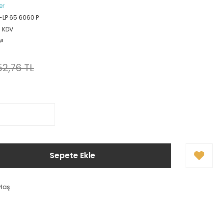
er
LP 65 6060 P
+ KDV
!!
2,76 TL
Sepete Ekle
ylaş