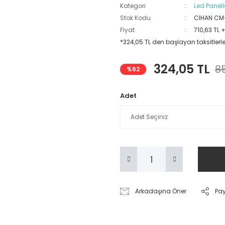
Kategori
Led Panell
Stok Kodu
CİHAN CM-
Fiyat
710,63 TL 
*324,05 TL den başlayan taksitlerle
324,05 TL
85
%62
Adet
Arkadaşına Öner
Pa