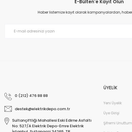
E-Bülten'e Kayıt Olun
Ürün resmi kalitesiz, bozuk veya görüntülenemiyor.
Ürün açıklamasında eksik bilgiler bulunuyor.
Haber listemize kayıt olarak kampanyalardan, haberda
Ürün bilgilerinde hatalar bulunuyor.
Ürün fiyatı diğer sitelerden daha pahalı.
Bu ürüne benzer farklı alternatifler olmalı.
ÜYELİK
0 (212) 476 88 88
Yeni Üyelik
destek@elektrikdepo.com.tr
Üye Girişi
Sultançiftliği Mahallesi Eski Edirne Asfaltı
Şifremi Unuttum
No: 527/A Elektrik Depo-Emre Elektrik
İstanbul, Sultangazi 34265, TR