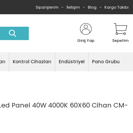
Siparişlerim
İletişim
Blog
Kargo Takibi
Giriş Yap
Sepetim
arı
Kontrol Cihazları
Endüstriyel
Pano Grubu
ht Led Panel 40W 4000K 60X60 Cihan CM-