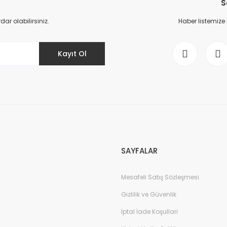
S
Yorum Yaz
r olabilirsiniz.
Haber listemize
Kayıt Ol
Gönder
SAYFALAR
Mesafeli Satış Sözleşmesi
Gizlilik ve Güvenlik
İptal İade Koşullari