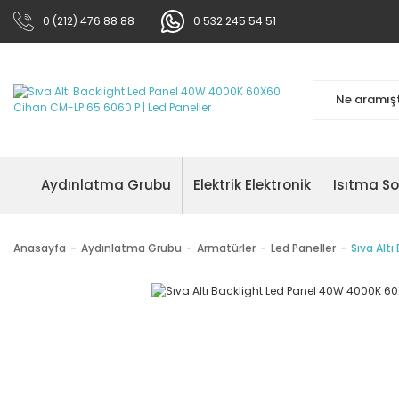
0 (212) 476 88 88
0 532 245 54 51
Aydınlatma Grubu
Elektrik Elektronik
Isıtma S
Anasayfa
Aydınlatma Grubu
Armatürler
Led Paneller
Sıva Alt