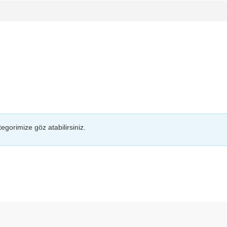
egorimize göz atabilirsiniz.
da yetersiz gördüğünüz noktaları öneri formunu kullanarak tarafımıza il
Bu ürüne ilk yorumu siz yapın!