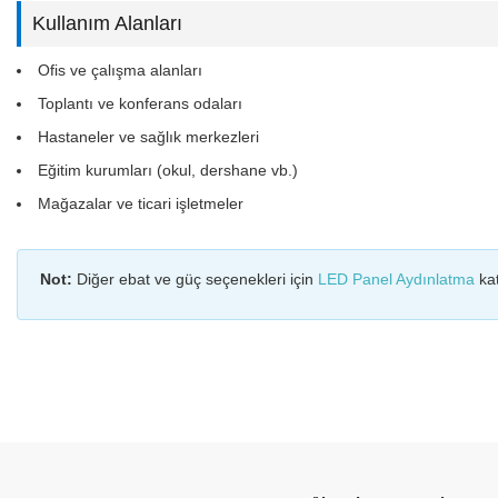
Kullanım Alanları
Ofis ve çalışma alanları
Toplantı ve konferans odaları
Hastaneler ve sağlık merkezleri
Eğitim kurumları (okul, dershane vb.)
Mağazalar ve ticari işletmeler
Not:
Diğer ebat ve güç seçenekleri için
LED Panel Aydınlatma
kat
Bu ürünün fiyat bilgisi, resim, ürün açıklamalarında ve diğer konular
Görüş ve önerileriniz için teşekkür ederiz.