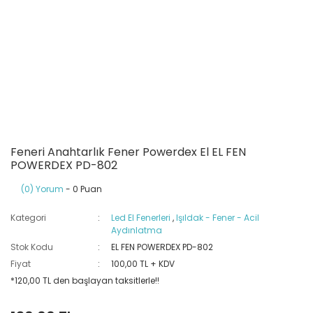
Ray Klemensler
Cihazları
 Klipsler
aklı Panolar
Led Tube
TV - TEL- SAT Prizleri
Yangın Koruma Röleleri
Sirius Serisi
Otomat Kutuları
Buat Klemensleri
korlar
ğıtım Kutuları ve
Sinek Cihazları
Pcb Röleler
Termik Şalterler
Sinyal Lambaları
arı
Dağıtım Üniteleri
latmalar
Spot Rayları
Röle Soketleri
Yardımcı Kontaktör ve Blok
Termokuplar
Isıya Dayanıklı Klemensler
Spotlar
Sıvı Seviye Röleleri
Feneri Anahtarlık Fener Powerdex El EL FEN
POWERDEX PD-802
İzole Bantlar
(0) Yorum
- 0 Puan
Yüksükler
Kategori
Led El Fenerleri
,
Işıldak - Fener - Acil
Aydınlatma
Stok Kodu
EL FEN POWERDEX PD-802
Fiyat
100,00 TL + KDV
*120,00 TL den başlayan taksitlerle!!