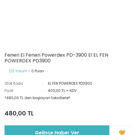
Ray Klemensler
Cihazları
 Klipsler
aklı Panolar
Led Tube
TV - TEL- SAT Prizleri
Yangın Koruma Röleleri
Sirius Serisi
Otomat Kutuları
Buat Klemensleri
korlar
ğıtım Kutuları ve
Sinek Cihazları
Pcb Röleler
Termik Şalterler
Sinyal Lambaları
arı
Dağıtım Üniteleri
latmalar
Spot Rayları
Röle Soketleri
Yardımcı Kontaktör ve Blok
Termokuplar
Isıya Dayanıklı Klemensler
Feneri El Feneri Powerdex PD-3900 El EL FEN
POWERDEX PD3900
Spotlar
Sıvı Seviye Röleleri
İzole Bantlar
(0) Yorum
- 0 Puan
Stok Kodu
EL FEN POWERDEX PD3900
Yüksükler
Fiyat
400,00 TL + KDV
*480,00 TL den başlayan taksitlerle!!
480,00 TL
Gelince Haber Ver