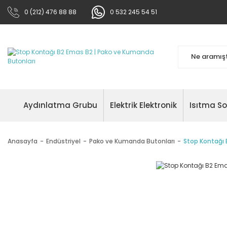
0 (212) 476 88 88
0 532 245 54 51
Aydınlatma Grubu
Elektrik Elektronik
Isıtma S
Anasayfa
Endüstriyel
Pako ve Kumanda Butonları
Stop Kontağı