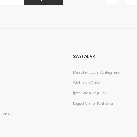
Gönder
SAYFALAR
Mesafeli Satış Sözleşmesi
Gizlilik ve Güvenlik
İptal İade Koşullari
Kişisel Veriler Politikası
 Formu