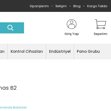
Siparişlerim
İletişim
Blog
Kargo Takibi
Giriş Yap
Sepetim
arı
Kontrol Cihazları
Endüstriyel
Pano Grubu
mas B2
umanda Butonları