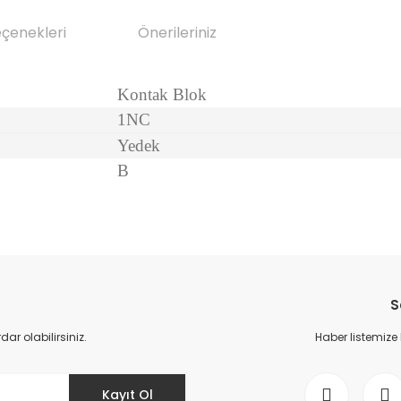
eçenekleri
Önerileriniz
Kontak Blok
1NC
Yedek
B
da yetersiz gördüğünüz noktaları öneri formunu kullanarak tarafımıza il
Bu ürüne ilk yorumu siz yapın!
S
Yorum Yaz
r olabilirsiniz.
Haber listemize
Kayıt Ol