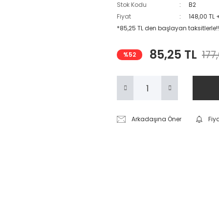
Stok Kodu
B2
Fiyat
148,00 TL 
*85,25 TL den başlayan taksitlerle!!
85,25 TL
177
%52
Arkadaşına Öner
Fiy