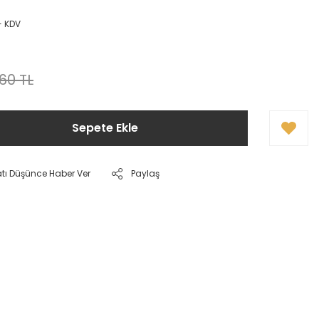
+ KDV
,60 TL
Sepete Ekle
atı Düşünce Haber Ver
Paylaş