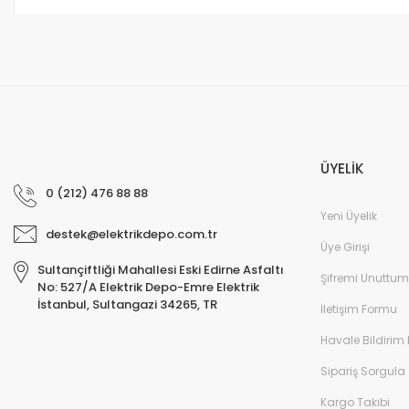
Bu ürüne benzer farklı alternatifler olmalı.
ÜYELİK
0 (212) 476 88 88
Yeni Üyelik
destek@elektrikdepo.com.tr
Üye Girişi
Sultançiftliği Mahallesi Eski Edirne Asfaltı
Şifremi Unuttum
No: 527/A Elektrik Depo-Emre Elektrik
İstanbul, Sultangazi 34265, TR
İletişim Formu
Havale Bildirim
Sipariş Sorgula
Kargo Takibi