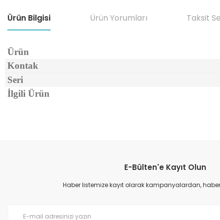
Ürün Bilgisi
Ürün Yorumları
Taksit S
Ürün
Kontak
Seri
İlgili Ürün
Bu ürünün fiyat bilgisi, resim, ürün açıklamalarında ve diğer konular
Görüş ve önerileriniz için teşekkür ederiz.
E-Bülten'e Kayıt Olun
Ürün resmi kalitesiz, bozuk veya görüntülenemiyor.
Ürün açıklamasında eksik bilgiler bulunuyor.
Haber listemize kayıt olarak kampanyalardan, haberda
Ürün bilgilerinde hatalar bulunuyor.
Ürün fiyatı diğer sitelerden daha pahalı.