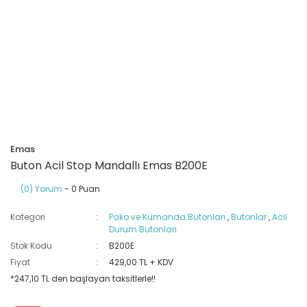
Ray Klemensler
Cihazları
 Klipsler
aklı Panolar
Led Tube
TV - TEL- SAT Prizleri
Yangın Koruma Röleleri
Sirius Serisi
Otomat Kutuları
Buat Klemensleri
korlar
ğıtım Kutuları ve
Sinek Cihazları
Pcb Röleler
Termik Şalterler
Sinyal Lambaları
arı
Dağıtım Üniteleri
latmalar
Spot Rayları
Röle Soketleri
Yardımcı Kontaktör ve Blok
Termokuplar
Isıya Dayanıklı Klemensler
Spotlar
Sıvı Seviye Röleleri
Emas
İzole Bantlar
Buton Acil Stop Mandallı Emas B200E
(0) Yorum
- 0 Puan
Yüksükler
Kategori
Pako ve Kumanda Butonları
,
Butonlar
,
Acil
Durum Butonları
Stok Kodu
B200E
Fiyat
429,00 TL + KDV
*247,10 TL den başlayan taksitlerle!!