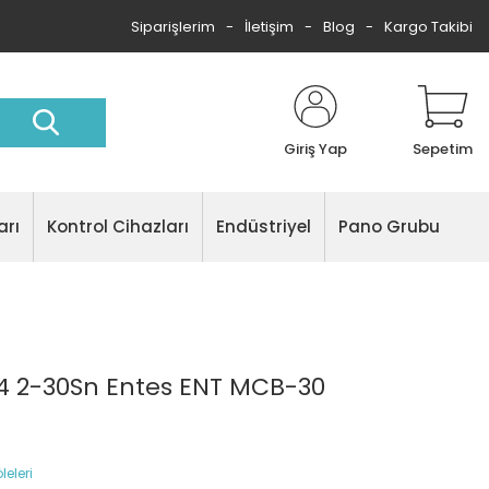
Siparişlerim
İletişim
Blog
Kargo Takibi
Giriş Yap
Sepetim
arı
Kontrol Cihazları
Endüstriyel
Pano Grubu
4 2-30Sn Entes ENT MCB-30
eleri