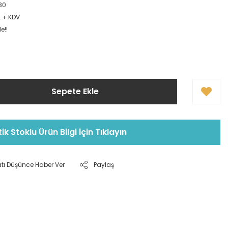
30
L + KDV
e!!
Sepete Ekle
tik Stoklu Ürün Bilgi İçin Tıklayın
atı Düşünce Haber Ver
Paylaş