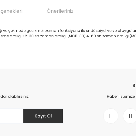
eçenekleri
Önerileriniz
ve çekmede gecikmeli zaman fonksiyonu ile endüstriyel ve yerel uygulama
sleme aralığı • 2-30 sn zaman aralığı (MCB-30) 4-60 sn zaman aralığı (MCB-
da yetersiz gördüğünüz noktaları öneri formunu kullanarak tarafımıza il
Bu ürüne ilk yorumu siz yapın!
S
Yorum Yaz
r olabilirsiniz.
Haber listemize
Kayıt Ol