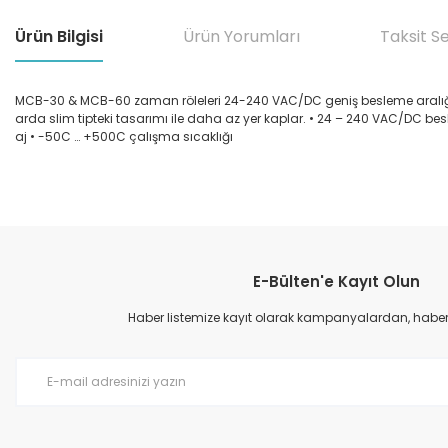
Ürün Bilgisi
Ürün Yorumları
Taksit S
MCB-30 & MCB-60 zaman röleleri 24-240 VAC/DC geniş besleme aralığı 
arda slim tipteki tasarımı ile daha az yer kaplar. • 24 – 240 VAC/DC be
aj • -50C … +500C çalışma sıcaklığı
Bu ürünün fiyat bilgisi, resim, ürün açıklamalarında ve diğer konular
Görüş ve önerileriniz için teşekkür ederiz.
E-Bülten'e Kayıt Olun
Ürün resmi kalitesiz, bozuk veya görüntülenemiyor.
Ürün açıklamasında eksik bilgiler bulunuyor.
Haber listemize kayıt olarak kampanyalardan, haberda
Ürün bilgilerinde hatalar bulunuyor.
Ürün fiyatı diğer sitelerden daha pahalı.
Bu ürüne benzer farklı alternatifler olmalı.