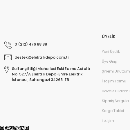
ÜYELİK
0 (212) 476 88 88
Yeni Üyelik
destek@elektrikdepo.com.tr
Üye Girişi
Sultançiftliği Mahallesi Eski Edirne Asfaltı
Şifremi Unuttum
No: 527/A Elektrik Depo-Emre Elektrik
İstanbul, Sultangazi 34265, TR
İletişim Formu
Havale Bildirim
Sipariş Sorgula
Kargo Takibi
İletişim