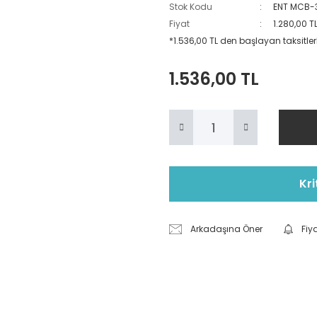
Stok Kodu
ENT MCB-
Fiyat
1.280,00 T
*1.536,00 TL den başlayan taksitlerl
1.536,00 TL
Kri
Arkadaşına Öner
Fiy