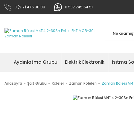
0 (212) 476 88 88
0 532 245 54 51
Aydınlatma Grubu
Elektrik Elektronik
Isıtma S
Anasayfa
Şalt Grubu
Röleler
Zaman Röleleri
Zaman Rölesi M4