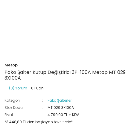
Ray Klemensler
Cihazları
 Klipsler
aklı Panolar
Led Tube
TV - TEL- SAT Prizleri
Yangın Koruma Röleleri
Sirius Serisi
Otomat Kutuları
Buat Klemensleri
korlar
ğıtım Kutuları ve
Sinek Cihazları
Pcb Röleler
Termik Şalterler
Sinyal Lambaları
arı
Dağıtım Üniteleri
latmalar
Spot Rayları
Röle Soketleri
Yardımcı Kontaktör ve Blok
Termokuplar
Isıya Dayanıklı Klemensler
Spotlar
Sıvı Seviye Röleleri
Metop
İzole Bantlar
Pako Şalter Kutup Değiştirici 3P-100A Metop MT 029
3X100A
Yüksükler
(0) Yorum
- 0 Puan
Kategori
Pako Şalterler
Stok Kodu
MT 029 3X100A
Fiyat
4.790,00 TL + KDV
*3.448,80 TL den başlayan taksitlerle!!