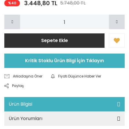
3.448,80 TL
5.748,00 TL
%40
Sepete Ekle
Kritik Stoklu Ürün Bilgi İçin Tıklayın
Arkadaşına Öner
Fiyatı Düşünce Haber Ver
Paylaş
Ürün Bilgisi
Ürün Yorumları