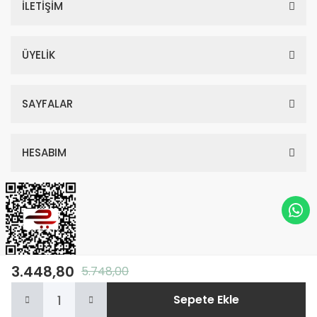
İLETİŞİM
ÜYELİK
SAYFALAR
HESABIM
3.448,80
5.748,00
© Tüm Hakları Saklıdır. Kredi kartı bilgileriniz 256bit SSL sertifikası ile
Sepete Ekle
korunmaktadır.