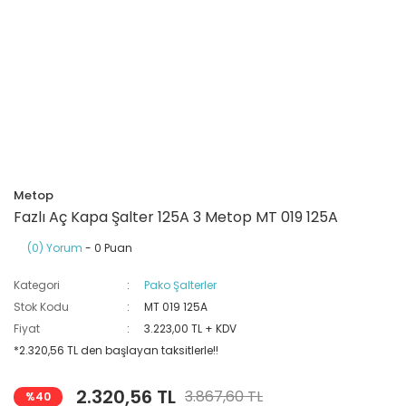
Ray Klemensler
Cihazları
 Klipsler
aklı Panolar
Led Tube
TV - TEL- SAT Prizleri
Yangın Koruma Röleleri
Sirius Serisi
Otomat Kutuları
Buat Klemensleri
korlar
ğıtım Kutuları ve
Sinek Cihazları
Pcb Röleler
Termik Şalterler
Sinyal Lambaları
arı
Dağıtım Üniteleri
latmalar
Spot Rayları
Röle Soketleri
Yardımcı Kontaktör ve Blok
Termokuplar
Isıya Dayanıklı Klemensler
Spotlar
Sıvı Seviye Röleleri
Metop
İzole Bantlar
Fazlı Aç Kapa Şalter 125A 3 Metop MT 019 125A
(0) Yorum
- 0 Puan
Yüksükler
Kategori
Pako Şalterler
Stok Kodu
MT 019 125A
Fiyat
3.223,00 TL + KDV
*2.320,56 TL den başlayan taksitlerle!!
2.320,56 TL
3.867,60 TL
%40