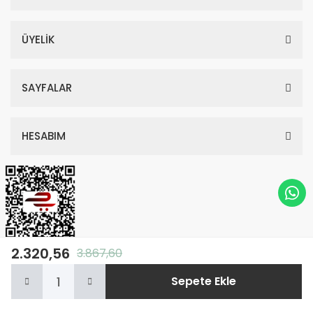
ÜYELİK
SAYFALAR
HESABIM
2.320,56
3.867,60
© Tüm Hakları Saklıdır. Kredi kartı bilgileriniz 256bit SSL sertifikası ile
Sepete Ekle
korunmaktadır.
Anasayfa
Kategoriler
Sepetim
Whatsapp
Hesabım
ile
ideasoft
e-