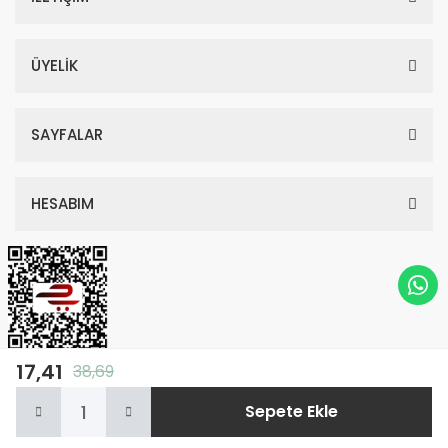
ÜYELİK
SAYFALAR
HESABIM
17,41
38,69
© Tüm Hakları Saklıdır. Kredi kartı bilgileriniz 256bit SSL sertifikası ile
Sepete Ekle
korunmaktadır.
Anasayfa
Kategoriler
Sepetim
Whatsapp
Hesabım