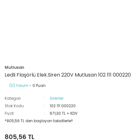
Ray Klemensler
Cihazları
 Klipsler
aklı Panolar
Led Tube
TV - TEL- SAT Prizleri
Yangın Koruma Röleleri
Sirius Serisi
Otomat Kutuları
Buat Klemensleri
korlar
ğıtım Kutuları ve
Sinek Cihazları
Pcb Röleler
Termik Şalterler
Sinyal Lambaları
arı
Dağıtım Üniteleri
latmalar
Spot Rayları
Röle Soketleri
Yardımcı Kontaktör ve Blok
Termokuplar
Isıya Dayanıklı Klemensler
Spotlar
Sıvı Seviye Röleleri
Mutlusan
İzole Bantlar
Ledli Flaşörlü Elek.Siren 220V Mutlusan 102 111 000220
(0) Yorum
- 0 Puan
Yüksükler
Kategori
Sirenler
Stok Kodu
102 111 000220
Fiyat
671,30 TL + KDV
*805,56 TL den başlayan taksitlerle!!
805,56 TL