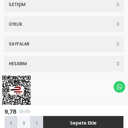
İLETİŞİM
ÜYELİK
SAYFALAR
HESABIM
9,78
21,73
© Tüm Hakları Saklıdır. Kredi kartı bilgileriniz 256bit SSL sertifikası ile
Sepete Ekle
korunmaktadır.