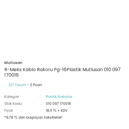
Ray Klemensler
Cihazları
 Klipsler
aklı Panolar
Led Tube
TV - TEL- SAT Prizleri
Yangın Koruma Röleleri
Sirius Serisi
Otomat Kutuları
Buat Klemensleri
korlar
ğıtım Kutuları ve
Sinek Cihazları
Pcb Röleler
Termik Şalterler
Sinyal Lambaları
arı
Dağıtım Üniteleri
latmalar
Spot Rayları
Röle Soketleri
Yardımcı Kontaktör ve Blok
Termokuplar
Isıya Dayanıklı Klemensler
Spotlar
Sıvı Seviye Röleleri
Mutlusan
İzole Bantlar
R-Meks Kablo Rakoru Pg-16Plastik Mutlusan 010 097
170016
Yüksükler
(0) Yorum
- 0 Puan
Kategori
Plastik Rakorlar
Stok Kodu
010 097 170016
Fiyat
18,11 TL + KDV
*9,78 TL den başlayan taksitlerle!!