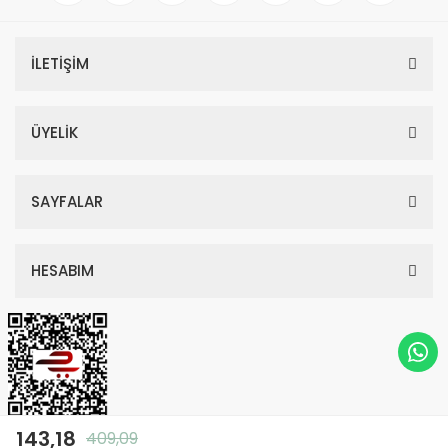
İLETİŞİM
ÜYELİK
SAYFALAR
HESABIM
143,18
409,09