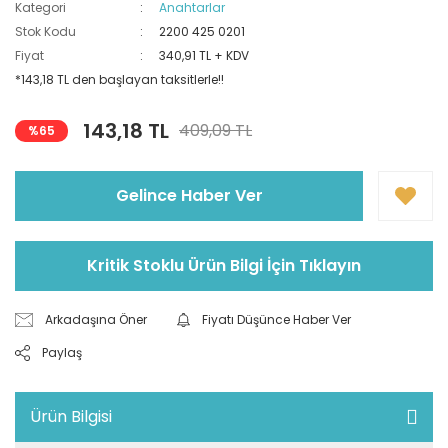
Kategori
Anahtarlar
Stok Kodu
2200 425 0201
Fiyat
340,91 TL + KDV
*143,18 TL den başlayan taksitlerle!!
143,18 TL
409,09 TL
%65
Gelince Haber Ver
Kritik Stoklu Ürün Bilgi İçin Tıklayın
Arkadaşına Öner
Fiyatı Düşünce Haber Ver
Paylaş
Ürün Bilgisi